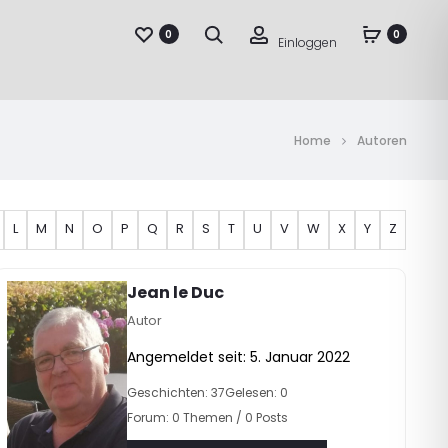
Suche
Account
0
0
Einloggen
Home
Autoren
L
M
N
O
P
Q
R
S
T
U
V
W
X
Y
Z
Jean le Duc
Autor
Angemeldet seit: 5. Januar 2022
Geschichten: 37
Gelesen: 0
Forum: 0 Themen / 0 Posts