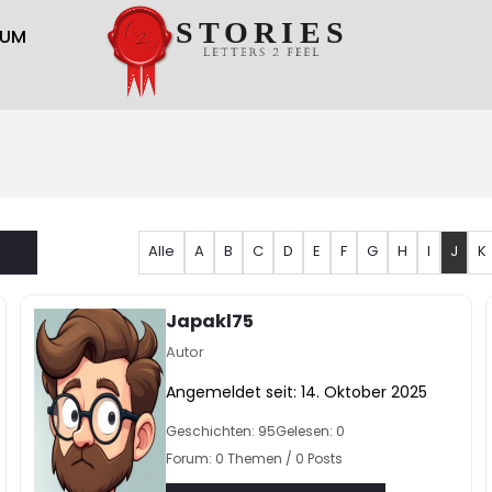
RUM
Alle
A
B
C
D
E
F
G
H
I
J
K
Japakl75
Autor
Angemeldet seit: 14. Oktober 2025
Geschichten: 95
Gelesen: 0
Forum: 0 Themen / 0 Posts