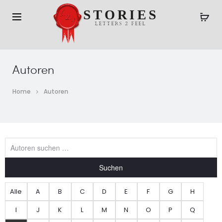
Autoren
Home
Autoren
Suchen
Alle
A
B
C
D
E
F
G
H
I
J
K
L
M
N
O
P
Q