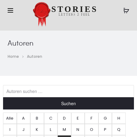
Autoren
Home
Autoren
Suchen
Alle
A
B
C
D
E
F
G
H
I
J
K
L
M
N
O
P
Q