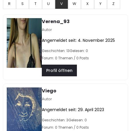
R
S
T
U
V
W
X
Y
Z
Verena_93
Autor
Angemeldet seit: 4. November 2025
Geschichten: 13
Gelesen: 0
Forum: 0 Themen / 0 Posts
Profil öffnen
Viego
Autor
Angemeldet seit: 29. April 2023
Geschichten: 3
Gelesen: 0
Forum: 0 Themen / 0 Posts