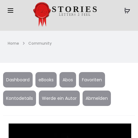
Home
Community
Dashboard
eBooks
Abos
Favoriten
Kontodetails
Werde ein Autor
Abmelden