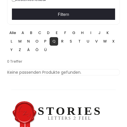
Filtern
Alle
A
B
C
D
E
F
G
H
I
J
K
L
M
N
O
P
Q
R
S
T
U
V
W
X
Y
Z
Ä
Ö
Ü
0 Treffer
Keine passenden Produkte gefunden.