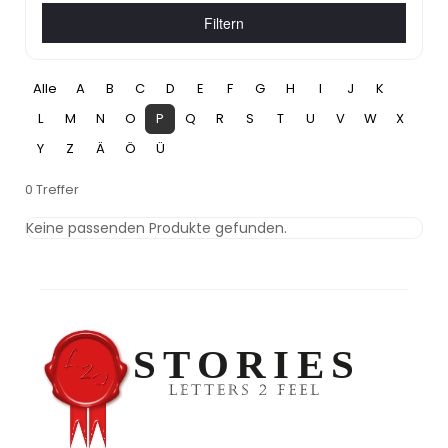
Filtern
Alle
A
B
C
D
E
F
G
H
I
J
K
L
M
N
O
P
Q
R
S
T
U
V
W
X
Y
Z
Ä
Ö
Ü
0 Treffer
Keine passenden Produkte gefunden.