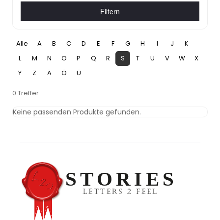
Filtern
Alle
A
B
C
D
E
F
G
H
I
J
K
L
M
N
O
P
Q
R
S
T
U
V
W
X
Y
Z
Ä
Ö
Ü
0 Treffer
Keine passenden Produkte gefunden.