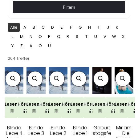
Filtern
Alle
A
B
C
D
E
F
G
H
I
J
K
L
M
N
O
P
Q
R
S
T
U
V
W
X
Y
Z
Ä
Ö
Ü
204 Treffer
Lesen
Hören
Lesen
Hören
Lesen
Hören
Lesen
Hören
Lesen
Hören
Lesen
Hör
Blinde
Blinde
Blinde
Blinde
Geburt
Miriam
Liebe 4
Liebe 3
Liebe 2
Liebe 1
stagsfe
– Die