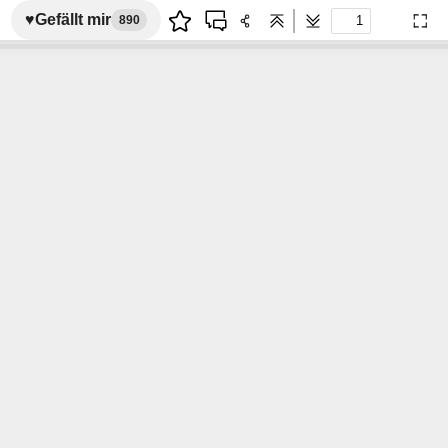
♥
Gefällt mir
890
Previous
Next
Pres
Mod