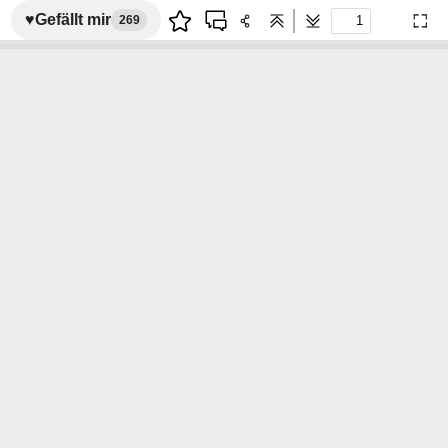
♥
Gefällt mir
269
Previous
Next
Pres
Mod