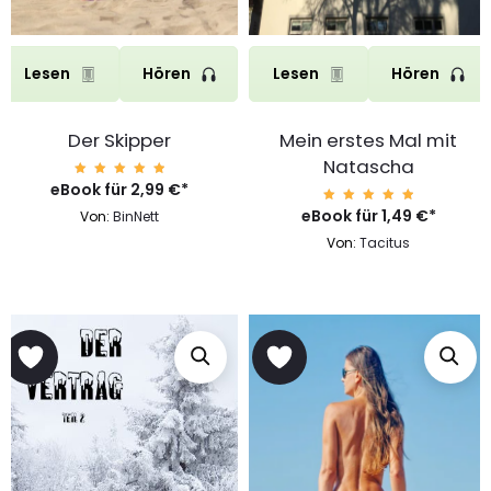
Lesen
Hören
Lesen
Hören
Der Skipper
Mein erstes Mal mit
Natascha
eBook für
Bewerte
2,99
€
*
t mit
5.00
eBook für
Bewerte
1,49
€
*
Von:
BinNett
von 5
t mit
5.00
Von:
Tacitus
von 5