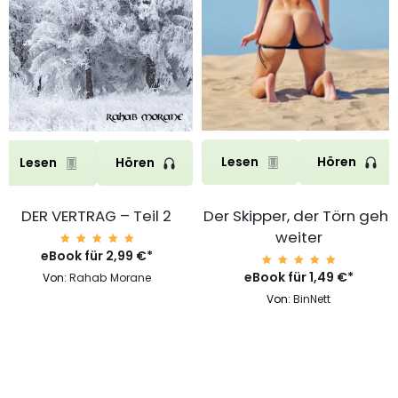
Lesen
Hören
Lesen
Hören
Der Skipper, der Törn geht
DER VERTRAG – Teil 2
weiter
eBook für
Bewerte
2,99
€
*
t mit
5.00
eBook für
Bewerte
1,49
€
*
Von:
Rahab Morane
von 5
t mit
5.00
Von:
BinNett
von 5