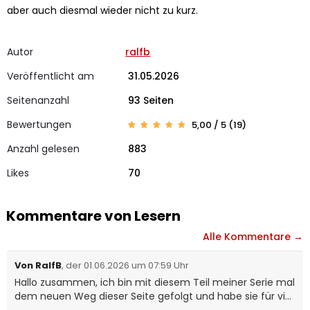
aber auch diesmal wieder nicht zu kurz.
Autor
ralfb
Veröffentlicht am
31.05.2026
Seitenanzahl
93 Seiten
Bewertungen
5,00 / 5 (19)
Bewerte
19
t mit
5
Anzahl gelesen
883
von 5,
basier
end auf
Likes
Kunden
70
bewertu
ngen
Kommentare von Lesern
Alle Kommentare →
Von RalfB
, der 01.06.2026 um 07:59 Uhr
Hallo zusammen, ich bin mit diesem Teil meiner Serie mal
dem neuen Weg dieser Seite gefolgt und habe sie für vier