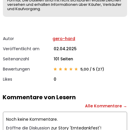
Format. Die Dateien sind mit nicht sichtbaren Wasserzeichen
versehen und erhalten Informationen über Käufer, Verkäufer
und Kaufvorgang.
Autor
gero-hard
Veröffentlicht am
02.04.2025
Seitenanzahl
101 Seiten
Bewertungen
5,00 / 5 (27)
Bewerte
27
t mit
5
Likes
0
von 5,
basier
end auf
Kunden
bewertu
ngen
Kommentare von Lesern
Alle Kommentare →
Noch keine Kommentare.
Eröffne die Diskussion
zur Story 'Erntedankfest'!