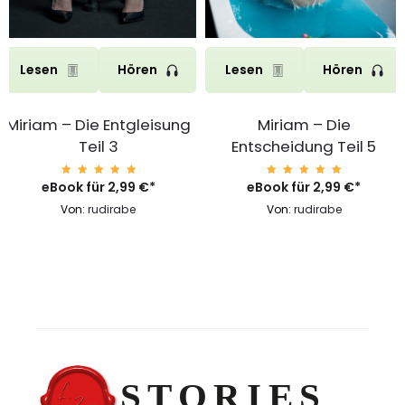
Lesen
Hören
Lesen
Hören
Miriam – Die Entgleisung
Miriam – Die
Teil 3
Entscheidung Teil 5
eBook für
Bewerte
2,99
€
*
eBook für
Bewerte
2,99
€
*
t mit
t mit
5.00
5.00
Von:
rudirabe
Von:
rudirabe
von 5
von 5