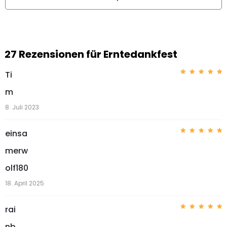
27 Rezensionen für
Erntedankfest
Ti
Bewerte
t mit
5
m
von 5
8. Juli 2023
einsa
Bewerte
t mit
5
merw
von 5
olf180
18. April 2025
rai
Bewerte
t mit
5
nb
von 5