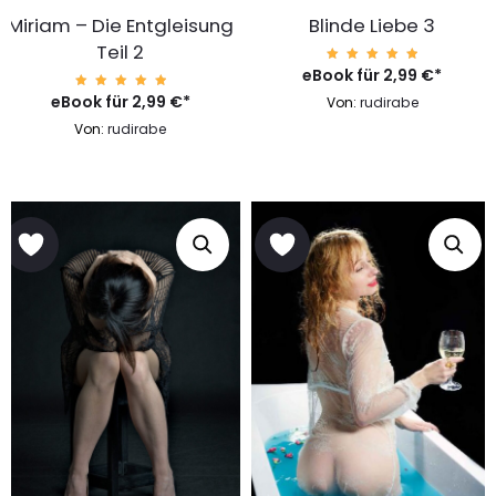
Miriam – Die Entgleisung
Blinde Liebe 3
Teil 2
eBook für
Bewerte
2,99
€
*
t mit
5.00
eBook für
Bewerte
2,99
€
*
Von:
rudirabe
von 5
t mit
5.00
Von:
rudirabe
von 5