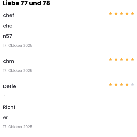
Liebe 77 und 78
chef
Bewerte
t mit
5
che
von 5
n57
17. Oktober 2025
chm
Bewerte
t mit
5
17. Oktober 2025
von 5
Detle
Bewer
tet
f
mit
4
von 5
Richt
er
17. Oktober 2025