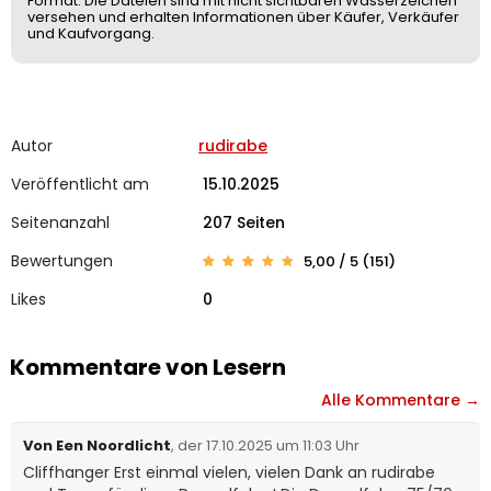
Format. Die Dateien sind mit nicht sichtbaren Wasserzeichen
versehen und erhalten Informationen über Käufer, Verkäufer
und Kaufvorgang.
Autor
rudirabe
Veröffentlicht am
15.10.2025
Seitenanzahl
207 Seiten
Bewertungen
5,00 / 5 (151)
Bewerte
151
t mit
Likes
0
4.99
von 5,
basier
end auf
Kunden
bewertu
Kommentare von Lesern
ngen
Alle Kommentare →
Von Een Noordlicht
, der 17.10.2025 um 11:03 Uhr
Cliffhanger Erst einmal vielen, vielen Dank an rudirabe