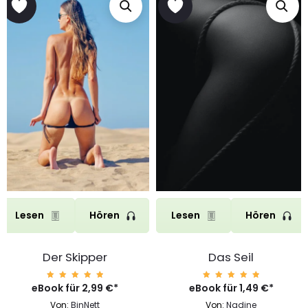
Lesen
Hören
Lesen
Hören
Der Skipper
Das Seil
eBook für
Bewerte
2,99
€
*
eBook für
Bewerte
1,49
€
*
t mit
t mit
4.99
4.99
Von:
BinNett
Von:
Nadine
von 5
von 5