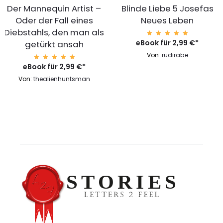
Der Mannequin Artist –
Blinde Liebe 5 Josefas
Oder der Fall eines
Neues Leben
Diebstahls, den man als
eBook für
Bewerte
2,99
€
*
getürkt ansah
t mit
4.99
Von:
rudirabe
von 5
eBook für
Bewerte
2,99
€
*
t mit
4.99
Von:
thealienhuntsman
von 5