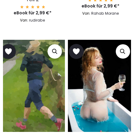
eBook für
Bewerte
2,99
€
*
t mit
4.99
eBook für
Bewerte
2,99
€
*
Von:
Rahab Morane
von 5
t mit
4.99
Von:
rudirabe
von 5