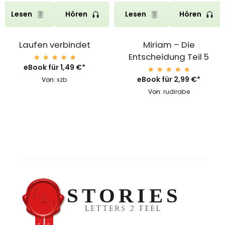
Lesen
Hören
Lesen
Hören
Laufen verbindet
Miriam – Die
Entscheidung Teil 5
eBook für
Bewerte
1,49
€
*
t mit
4.99
eBook für
Bewerte
2,99
€
*
Von:
xzb
von 5
t mit
4.99
Von:
rudirabe
von 5