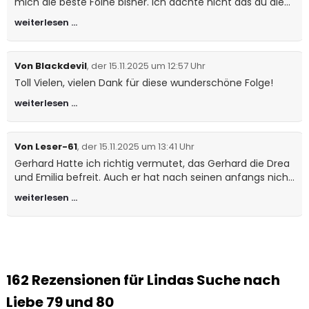
mich die beste Folhe bisher. Ich dachte nicht das du die
Qualität steigern könntest aber du hast es getan.
weiterlesen …
Unglaublich wie schafst du es nur immer noch einen
drauf zu setzen? Jetzt freue ich mich auf die Dezember
Folgen. Danke für deine Arbeit. Beide Daumen hoch und
Von Blackdevil
, der 15.11.2025 um 12:57 Uhr
nochmal danke.
Toll Vielen, vielen Dank für diese wunderschöne Folge!
weiterlesen …
Von Leser-61
, der 15.11.2025 um 13:41 Uhr
Gerhard Hatte ich richtig vermutet, das Gerhard die Drea
und Emilia befreit. Auch er hat nach seinen anfangs nicht
gerade glücklichen Leben eine Liebe verdient. Gut so.
weiterlesen …
Auch Genova hat sich hoffentlich eingekriegt. Interessant
wird es auf dem Dorf, dort kann Linda bei der Kirchweih
zeigen, was sie alles drauf hat. Sehr stark geschriebener
79. und 80 Teil von Linda. Rudi vielen Dank dafür. Nun
heißt es wider bis kurz vor Weihnachten warten auf den
nächsten Teil. Viele Grüße an Rudi und sein Team Roland
162 Rezensionen für
Lindas Suche nach
Liebe 79 und 80