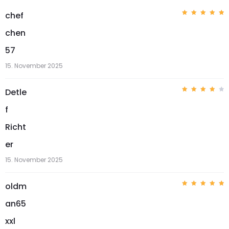
chef
Bewerte
t mit
5
chen
von 5
57
15. November 2025
Detle
Bewer
tet
f
mit
4
von 5
Richt
er
15. November 2025
oldm
Bewerte
t mit
5
an65
von 5
xxl