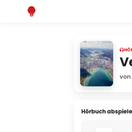
HÖ
V
von
Hörbuch abspiel