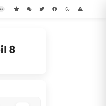
75
l 8