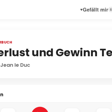
Gefällt mir
♥
5
RBUCH
erlust und Gewinn Tei
 Jean le Duc
en