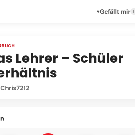
Gefällt mir
♥
1
RBUCH
as Lehrer – Schüler
erhältnis
 Chris7212
en