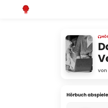
HÖ
D
V
von
Hörbuch abspiel