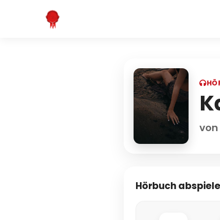
HÖ
K
von
Hörbuch abspiel