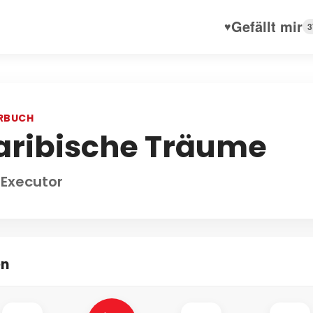
Gefällt mir
♥
3
RBUCH
aribische Träume
 Executor
en