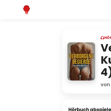
HÖ
V
K
4
von
Hörbuch abspiel