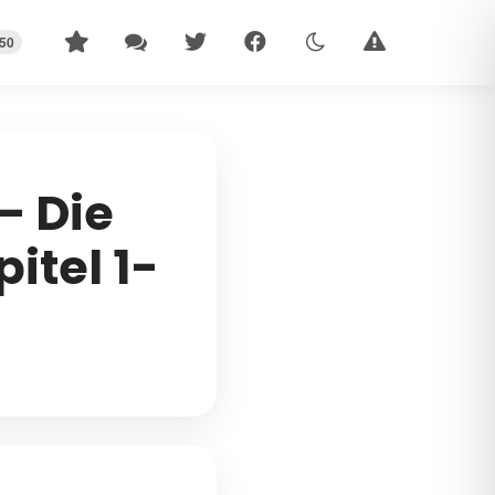
50
– Die
itel 1-