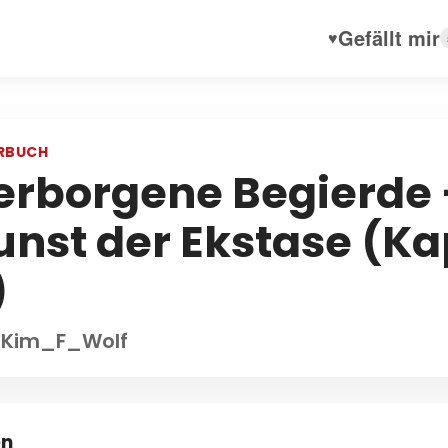
Gefällt mir
♥
RBUCH
erborgene Begierde 
unst der Ekstase (Kap
)
 Kim_F_Wolf
en