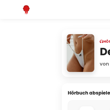
HÖ
D
von
Hörbuch abspiel