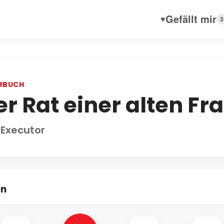
Gefällt mir
♥
3
RBUCH
er Rat einer alten Fr
 Executor
en