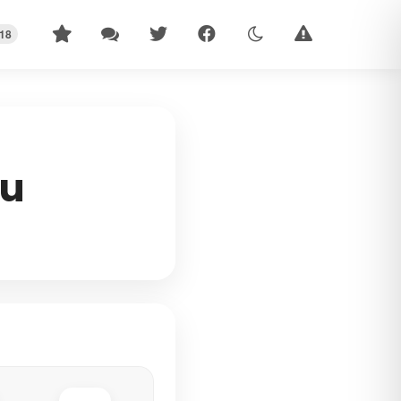
18
au