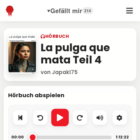
Gefällt mir
♥
214
HÖRBUCH
La pulga que
mata Teil 4
von Japakl75
Hörbuch abspielen
00:00
1:12:22