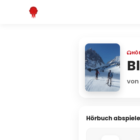
HÖ
Bl
von
Hörbuch abspiel