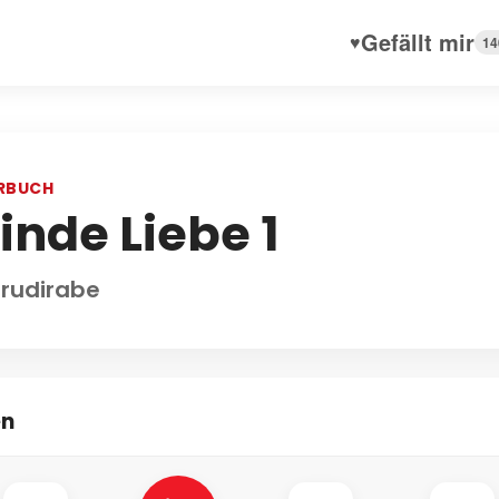
Gefällt mir
♥
14
RBUCH
inde Liebe 1
 rudirabe
en