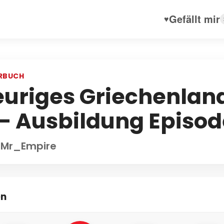
Gefällt mir
♥
RBUCH
euriges Griechenlan
 – Ausbildung Episod
 Mr_Empire
en