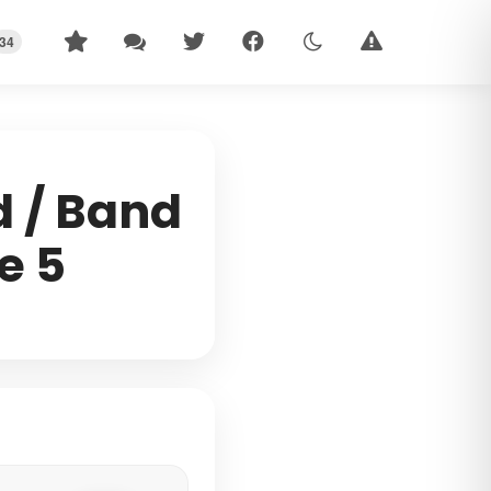
34
d / Band
e 5