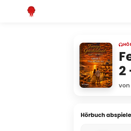
HÖ
F
2
von
Hörbuch abspiel