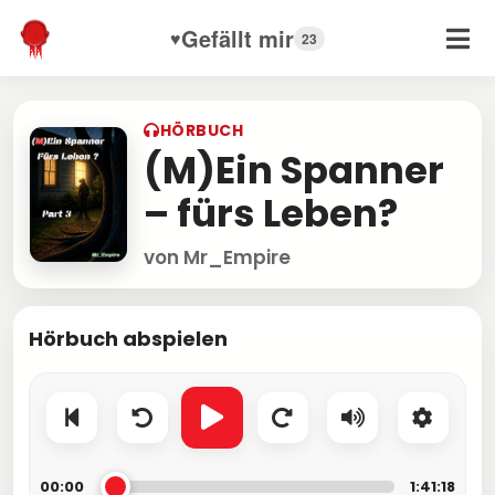
Gefällt mir
♥
23
HÖRBUCH
(M)Ein Spanner
– fürs Leben?
von Mr_Empire
Hörbuch abspielen
00:00
1:41:18