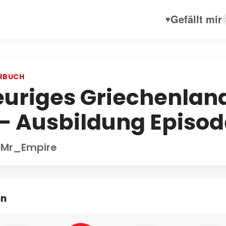
Gefällt mir
♥
RBUCH
euriges Griechenlan
 – Ausbildung Episod
 Mr_Empire
en