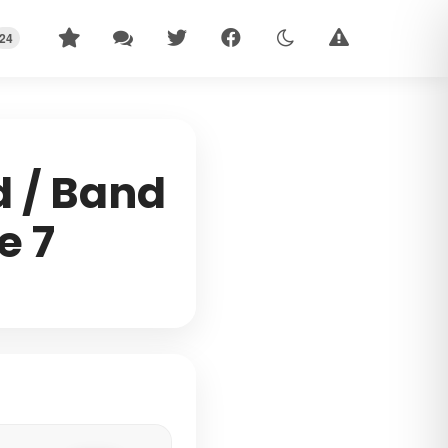
24
d / Band
e 7