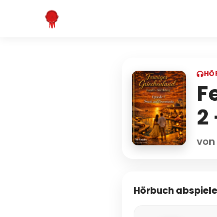
HÖ
F
2
von
Hörbuch abspiel