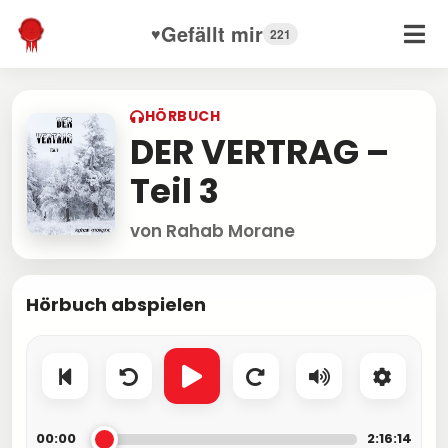
Gefällt mir
♥
221
HÖRBUCH
DER VERTRAG –
Teil 3
von Rahab Morane
Hörbuch abspielen
00:00
2:16:14