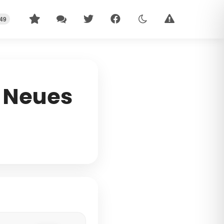
49
s Neues