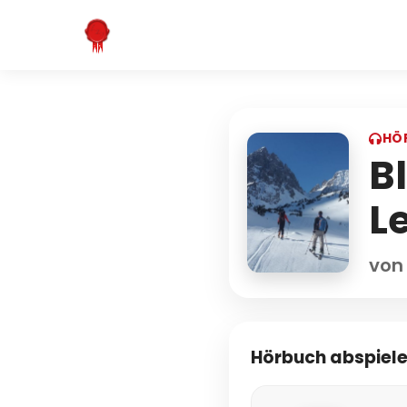
HÖ
B
L
von
Hörbuch abspiel