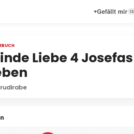
Gefällt mir
♥
12
RBUCH
linde Liebe 4 Josefa
eben
 rudirabe
en