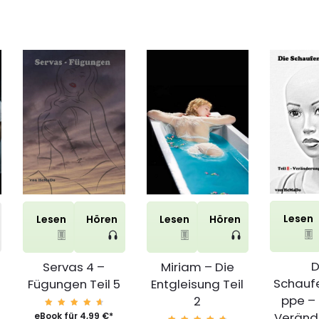
Lesen
Lesen
Hören
Lesen
Hören
D
Servas 4 –
Miriam – Die
Schauf
Fügungen Teil 5
Entgleisung Teil
ppe – 
2
Veränd
Bewert
eBook für
4,99
€
*