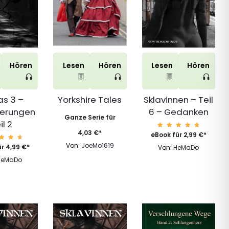
Hören
Lesen
Hören
Lesen
Hören
as 3 –
Yorkshire Tales
Sklavinnen – Teil
erungen
6 – Gedanken
Ganze Serie für
il 2
4,03
€
*
Bewert
eBook für
2,99
€
*
et mit
4.84
Von:
JoeMo1619
wert
ür
4,99
€
*
Von:
HeMaDo
von 5
 mit
.81
HeMaDo
n 5