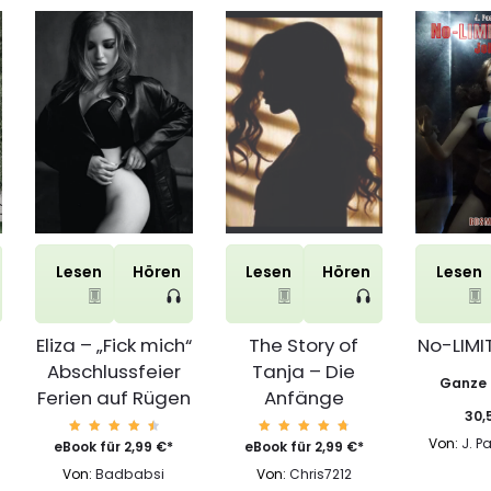
Lesen
Hören
Lesen
Hören
Lesen
e
Eliza – „Fick mich“
The Story of
No-LIM
Abschlussfeier
Tanja – Die
Ganze S
Ferien auf Rügen
Anfänge
30,
Von:
J. 
Bewert
Bewert
eBook für
2,99
€
*
eBook für
2,99
€
*
et mit
et mit
4.69
4.85
Von:
Badbabsi
Von:
Chris7212
von 5
von 5