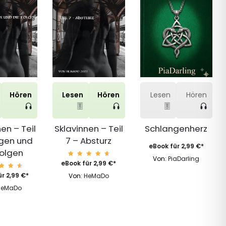
Hören
Lesen
Hören
Lesen
Hören
en – Teil
Sklavinnen – Teil
Schlangenherz
egen und
7 – Absturz
eBook für
2,99
€
*
Folgen
Von:
PiaDarling
Bewert
eBook für
2,99
€
*
et mit
4.79
wert
ür
2,99
€
*
Von:
HeMaDo
von 5
 mit
.77
HeMaDo
n 5