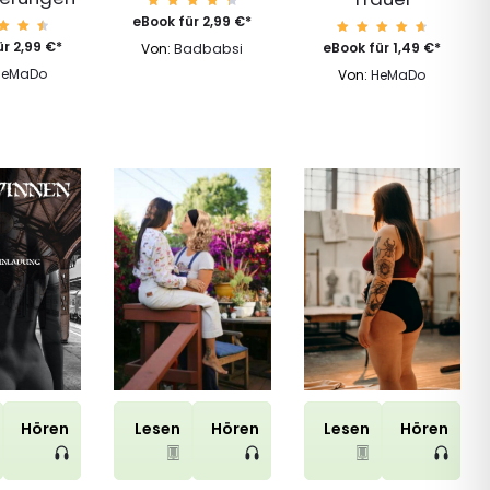
Bewert
eBook für
2,99
€
*
et mit
4.56
wert
Bewert
ür
2,99
€
*
eBook für
1,49
€
*
Von:
Badbabsi
von 5
 mit
et mit
.71
4.78
HeMaDo
Von:
HeMaDo
n 5
von 5
Hören
Lesen
Hören
Lesen
Hören