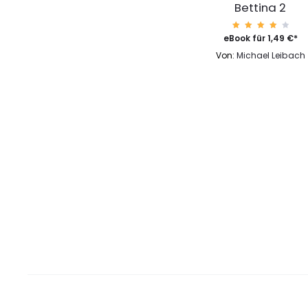
Bettina 2
Bewert
eBook für
1,49
€
*
et mit
4.31
Von:
Michael Leibach
von 5