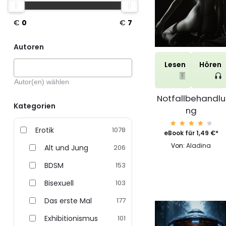
€
0
€
7
Autoren
Lesen
Hören
Notfallbehandlu
Kategorien
ng
Erotik
1078
Bewert
eBook für
1,49
€
*
et mit
4.47
Von:
Aladina
Alt und Jung
206
von 5
BDSM
153
Bisexuell
103
Das erste Mal
177
Exhibitionismus
101