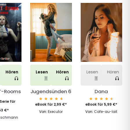
Hören
Lesen
Hören
Lesen
Hören
IT-Rooms
Jugendsünden 6
Dana
erie für
Bewert
Bewert
eBook für
2,99
€
*
eBook für
5,99
€
*
et mit
et mit
4.83
4.65
53
€
*
Von:
Executor
Von:
Cafe-au-lait
von 5
von 5
Paschmann