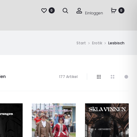
Suche
Account
0
0
Einloggen
Start
Erotik
Lesbisch
ien
177 Artikel