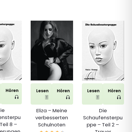
Hören
Lesen
Hören
Lesen
Hören
ie
Eliza – Meine
Die
ensterpu
verbesserten
Schaufensterpu
Teil 8 –
Schulnoten
ppe – Teil 2 –
erungen
Trauer