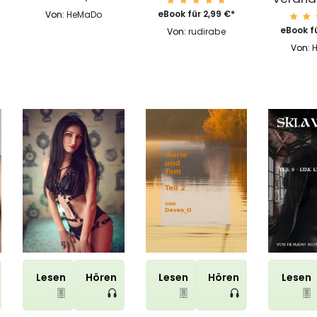
et mit
4.85
Bewert
eBook für
2,99
€
*
Von:
HeMaDo
von 5
et mit
4.87
Be
eBook f
Von:
rudirabe
von 5
et
4
Von:
vo
Lesen
Hören
Lesen
Hören
Lesen