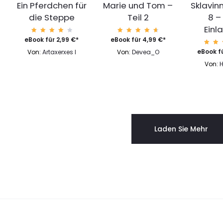
Ein Pferdchen für
Marie und Tom –
Sklavinn
die Steppe
Teil 2
8 –
Einl
Bewer
Bewert
eBook für
2,99
€
*
eBook für
4,99
€
*
tet
et mit
mit
4.79
Be
eBook f
Von:
Artaxerxes I
Von:
Devea_O
4.00
von 5
et
von 5
4
Von:
vo
Laden Sie Mehr