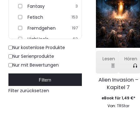
Fantasy
3
Fetisch
153
Fremdgehen
197
HighHeels
62
Nur kostenlose Produkte
Klinik
1
Nur Serienprodukte
Lesen
Hören
Latex
1
Nur mit Bewertungen
Lesbisch
177
Alien Invasion –
Filtern
Nylon
36
Kapitel 7
Filter zurücksetzen
Rollenspiel
2
eBook für
1,49
€
*
Sonstige
189
Von:
TRStar
Tabu
118
Uniform
1
Voyeur
7