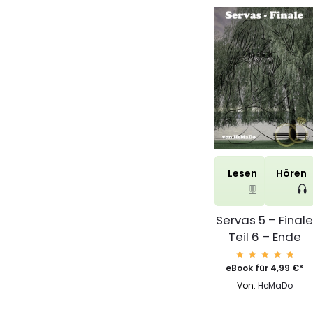
Fantasy
55
Geschichten
5
Historisch
33
Komödie
13
Krimi
53
Romanze
995
Science-Fiction
21
Lesen
Hören
Sonstige
84
Thriller
82
Servas 5 – Final
Teil 6 – Ende
Bewerte
eBook für
4,99
€
*
t mit
4.94
Von:
HeMaDo
von 5