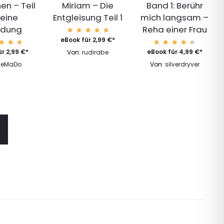
en – Teil
Miriam – Die
Band 1: Berühr
 eine
Entgleisung Teil 1
mich langsam –
adung
Reha einer Frau
Bewert
eBook für
2,99
€
*
et mit
4.88
wert
Bewert
ür
2,99
€
*
eBook für
4,99
€
*
Von:
rudirabe
von 5
 mit
et mit
.89
4.62
HeMaDo
Von:
silverdryver
n 5
von 5