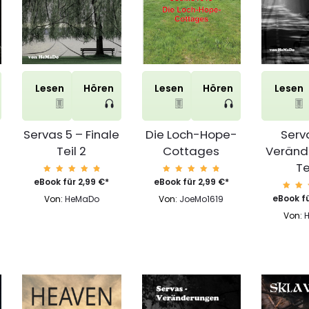
Lesen
Hören
Lesen
Hören
Lesen
Servas 5 – Finale
Die Loch-Hope-
Serv
Teil 2
Cottages
Veränd
Te
Bewerte
Bewert
eBook für
2,99
€
*
eBook für
2,99
€
*
t mit
et mit
4.94
4.91
Be
eBook f
Von:
HeMaDo
Von:
JoeMo1619
von 5
von 5
et
4
Von:
vo