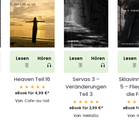
Lesen
Hören
Lesen
Hören
Lesen
Heaven Teil 16
Servas 3 –
Sklavinn
Veränderungen
5 – Fli
Bewert
Teil 3
die 
eBook für
4,99
€
*
et mit
4.87
Von:
Cafe-au-lait
von 5
Bewert
Be
eBook für
2,99
€
*
eBook f
et mit
et
4.85
4
Von:
HeMaDo
Von:
von 5
vo