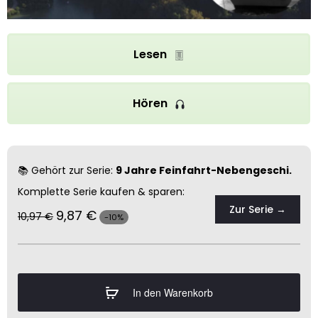
Lesen
Hören
📚 Gehört zur Serie:
9 Jahre Feinfahrt-Nebengeschi.
Komplette Serie kaufen & sparen:
Zur Serie →
9,87
€
10,97
€
-10%
In den Warenkorb