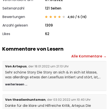
Seitenanzahl
121 Seiten
Bewertungen
4,60 / 5 (19)
Bewert
19
et mit
Anzahl gelesen
1309
4.58
von 5,
basier
Likes
end
62
auf
Kunden
bewert
ungen
Kommentare von Lesern
Alle Kommentare →
Von Artepus
, der 18.01.2022 um 21:13 Uhr
Sehr schöne Story Die Story an sich & in sich ist klasse,
was allerdings etwas den Lesefluss irritiert und stört, ist,
dass mitten im Text relativ wild zwischen der Ich-
weiterlesen …
Persepektive von Bob & der Sichtweise einer von außen
auf das Geschehen schauende Person gewechselt wird.
Von thealienhuntsman
, der 03.02.2022 um 10:40 Uhr
Danke für die klare und Hilfreiche Kritik, Artepus Die