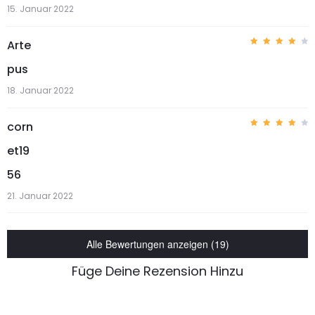
15. Januar 2022
Arte
Bewer
tet
pus
mit
4
von 5
18. Januar 2022
corn
Bewer
tet
et19
mit
4
von 5
56
21. Januar 2022
Alle Bewertungen anzeigen (19)
Füge Deine Rezension Hinzu