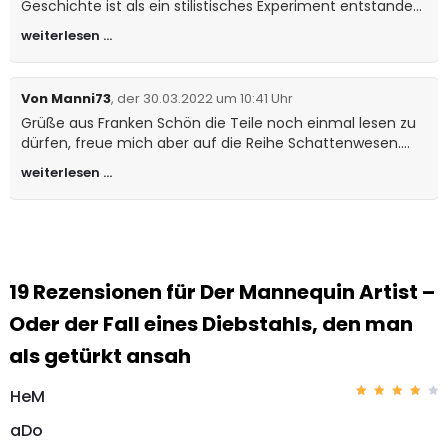
Geschichte ist als ein stilistisches Experiment entstanden.
Was leider nicht funktioniert hat. So habe ich und einer
weiterlesen …
meiner Helden, das Teil komplett überarbeitet,
bedauerlicherweise sind uns dabei einige Altlasten durch
die Finger gerutscht, ich werde eines Tages eine zweite
Von Manni73
, der 30.03.2022 um 10:41 Uhr
Version schreiben, die hoffentlich genau dieses Problem
Grüße aus Franken Schön die Teile noch einmal lesen zu
was du angesprochen hast, beseitigt! Solange gibt es nur
dürfen, freue mich aber auf die Reihe Schattenwesen.
diese Version!
Hoffe es geht dir gut und es kommt mehr von dir. LG M
weiterlesen …
19 Rezensionen für
Der Mannequin Artist –
Oder der Fall eines Diebstahls, den man
als getürkt ansah
HeM
Bewer
tet
aDo
mit
4
von 5