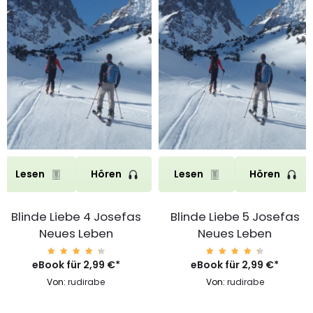
Lesen
Hören
Lesen
Hören
Blinde Liebe 4 Josefas
Blinde Liebe 5 Josefas
Neues Leben
Neues Leben
eBook für
Bewert
2,99
€
*
eBook für
Bewert
2,99
€
*
et mit
et mit
4.58
4.58
Von:
rudirabe
Von:
rudirabe
von 5
von 5