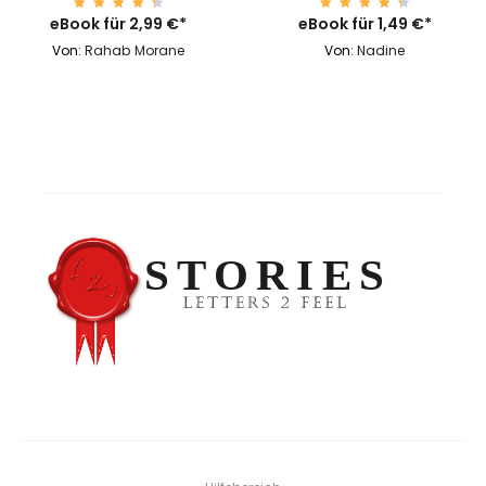
eBook für
Bewert
2,99
€
*
eBook für
Bewert
1,49
€
*
et mit
et mit
4.58
4.58
Von:
Rahab Morane
Von:
Nadine
von 5
von 5