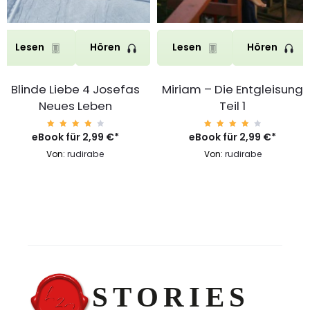
Lesen
Hören
Lesen
Hören
Blinde Liebe 4 Josefas
Miriam – Die Entgleisung
Neues Leben
Teil 1
eBook für
Bewert
2,99
€
*
eBook für
Bewert
2,99
€
*
et mit
et mit
4.40
4.40
Von:
rudirabe
Von:
rudirabe
von 5
von 5