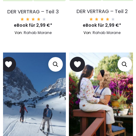
DER VERTRAG – Teil 2
DER VERTRAG – Teil 3
eBook für
Bewert
2,99
€
*
eBook für
Bewert
2,99
€
*
et mit
et mit
4.40
4.40
Von:
Rahab Morane
Von:
Rahab Morane
von 5
von 5