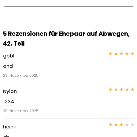
5 Rezensionen für
Ehepaar auf Abwegen,
42. Teil
gbbl
Bewerte
t mit
5
ond
von 5
29. November 2025
Nylon
Bewerte
t mit
5
1234
von 5
30. November 2025
heinri
Bew
erte
t