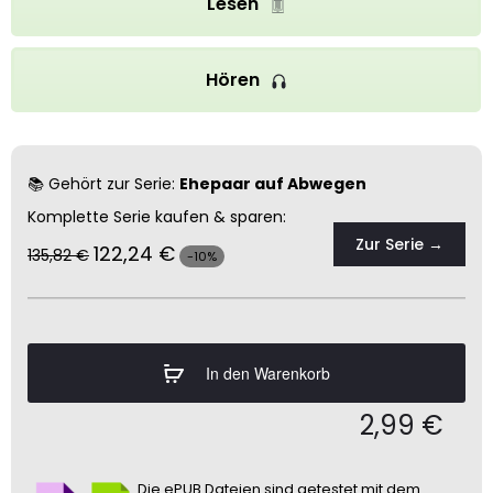
Lesen
Hören
📚 Gehört zur Serie:
Ehepaar auf Abwegen
Komplette Serie kaufen & sparen:
Zur Serie →
122,24
€
135,82
€
-10%
In den Warenkorb
2,99
€
Die ePUB Dateien sind getestet mit dem