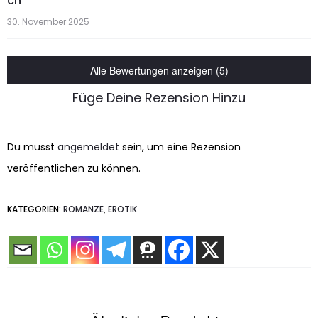
ch
mit
3
von
30. November 2025
5
Alle Bewertungen anzeigen (5)
Füge Deine Rezension Hinzu
Du musst
angemeldet
sein, um eine Rezension
veröffentlichen zu können.
KATEGORIEN:
ROMANZE
,
EROTIK