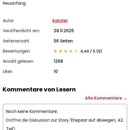
Neuanfang.
Autor
kanzler
Veröffentlicht am
28.11.2025
Seitenanzahl
56 Seiten
Bewertungen
4,40 / 5 (5)
Bewert
5
et mit
Anzahl gelesen
1268
4.4
von 5,
basier
Likes
end
10
auf
Kunde
nbewer
tungen
Kommentare von Lesern
Alle Kommentare →
Noch keine Kommentare.
Eröffne die Diskussion
zur Story 'Ehepaar auf Abwegen, 42.
Teil'!