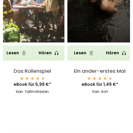
Lesen
Hören
Lesen
Hören
Das Rollenspiel
Ein ander-erstes Mal
eBook für
Bewert
5,99
€
*
eBook für
Bewert
1,49
€
*
et mit
et mit
4.75
4.75
Von:
TiefImWesten
Von:
AvH
von 5
von 5