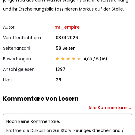
junge Frau aus dem Wasser steigen sieht. Ihre Ausstrahlung
und ihr Erscheinungsbild faszinieren Markus auf der Stelle.
Autor
mr_empire
Veröffentlicht am
03.01.2026
Seitenanzahl
58 Seiten
Bewertungen
4,80 / 5 (16)
Bewert
16
et mit
Anzahl gelesen
1397
4.75
von 5,
basier
Likes
end
28
auf
Kunden
bewert
ungen
Kommentare von Lesern
Alle Kommentare →
Noch keine Kommentare.
Eröffne die Diskussion
zur Story 'Feuriges Griechenland /