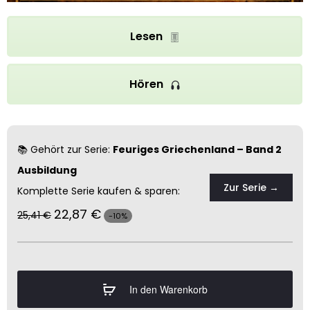
Lesen
Hören
📚 Gehört zur Serie:
Feuriges Griechenland – Band 2
Ausbildung
Zur Serie →
Komplette Serie kaufen & sparen:
22,87
€
25,41
€
-10%
In den Warenkorb