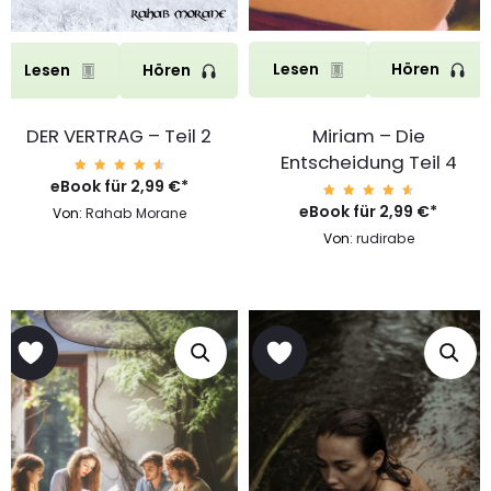
Lesen
Hören
Lesen
Hören
Miriam – Die
DER VERTRAG – Teil 2
Entscheidung Teil 4
eBook für
Bewert
2,99
€
*
et mit
4.75
eBook für
Bewert
2,99
€
*
Von:
Rahab Morane
von 5
et mit
4.75
Von:
rudirabe
von 5