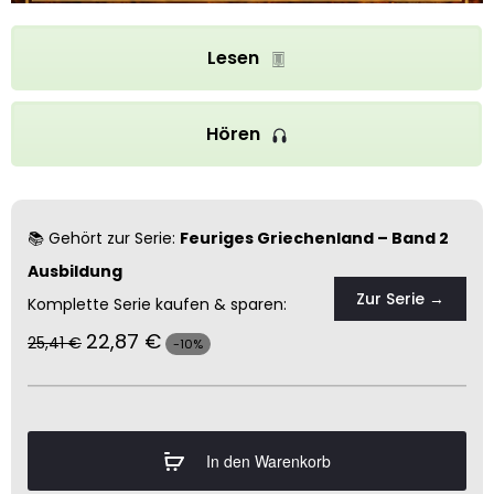
Lesen
Hören
📚 Gehört zur Serie:
Feuriges Griechenland – Band 2
Ausbildung
Zur Serie →
Komplette Serie kaufen & sparen:
22,87
€
25,41
€
-10%
In den Warenkorb