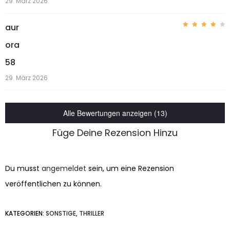
29. März 2026
aur
Bewer
tet
ora
mit
4
von 5
58
29. März 2026
Alle Bewertungen anzeigen (13)
Füge Deine Rezension Hinzu
Du musst
angemeldet
sein, um eine Rezension
veröffentlichen zu können.
KATEGORIEN:
SONSTIGE
,
THRILLER