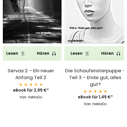
Lesen
Hören
Lesen
Hören
Servas 2 – Ein neuer
Die Schaufensterpuppe –
Anfang Teil 2
Teil 3 – Ende gut, alles
gut?
eBook für
Bewert
2,99
€
*
et mit
4.85
eBook für
Bewert
1,49
€
*
Von:
HeMaDo
von 5
et mit
4.85
Von:
HeMaDo
von 5