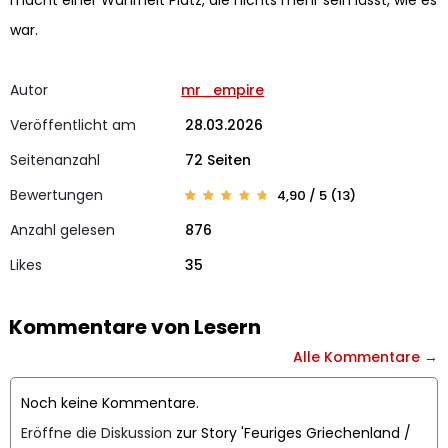
macht einer Wahrheit Platz, die nichts mehr sein lässt, wie es
war.
Autor
mr_empire
Veröffentlicht am
28.03.2026
Seitenanzahl
72 Seiten
Bewertungen
4,90 / 5 (13)
Bewert
13
et mit
Anzahl gelesen
876
4.85
von 5,
basier
Likes
end
35
auf
Kunden
bewert
ungen
Kommentare von Lesern
Alle Kommentare →
Noch keine Kommentare.
Eröffne die Diskussion
zur Story 'Feuriges Griechenland /