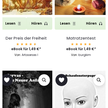
Lesen
Hören
Lesen
Hören
Der Preis der Freiheit
Matratzentest
eBook für
Bewert
1,49
€
*
eBook für
Bewert
1,49
€
*
et mit
et mit
4.85
4.85
Von:
Artaxerxes I
Von:
burgkim
von 5
von 5