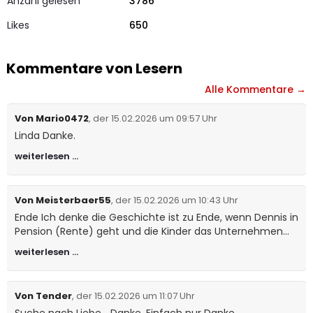
Anzahl gelesen
3786
4.96
von 5,
basier
Likes
end auf
650
Kunden
bewertu
ngen
Kommentare von Lesern
Alle Kommentare →
Von Mario0472
, der 15.02.2026 um 09:57 Uhr
Linda Danke.
weiterlesen …
Von Meisterbaer55
, der 15.02.2026 um 10:43 Uhr
Ende Ich denke die Geschichte ist zu Ende, wenn Dennis in
Pension (Rente) geht und die Kinder das Unternehmen
übernehmen. Dann ist Dennis noch Berater und hält sich
weiterlesen …
zwischen Seis, Jesolo und seinem jetzigen Zuhause auf.
Und das ist gut so. .. Danke
Von Tender
, der 15.02.2026 um 11:07 Uhr