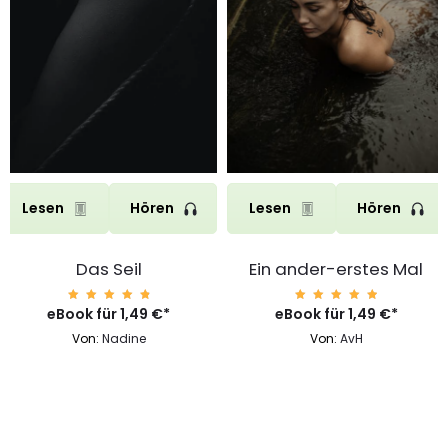
Lesen
Hören
Lesen
Hören
Das Seil
Ein ander-erstes Mal
eBook für
Bewerte
1,49
€
*
eBook für
Bewerte
1,49
€
*
t mit
t mit
4.96
4.96
Von:
Nadine
Von:
AvH
von 5
von 5