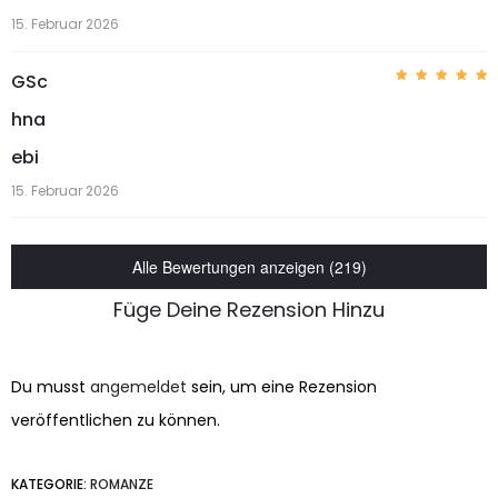
15. Februar 2026
GSc
Bewerte
t mit
5
hna
von 5
ebi
15. Februar 2026
Alle Bewertungen anzeigen (219)
Füge Deine Rezension Hinzu
Du musst
angemeldet
sein, um eine Rezension
veröffentlichen zu können.
KATEGORIE:
ROMANZE