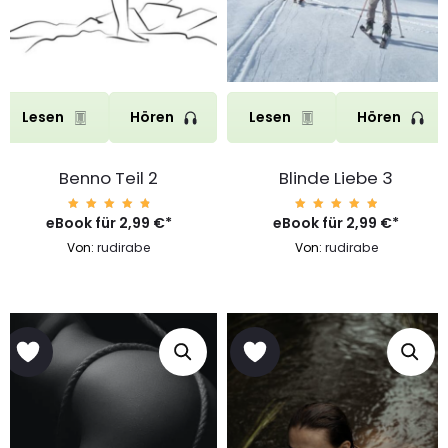
Lesen
Hören
Lesen
Hören
Benno Teil 2
Blinde Liebe 3
eBook für
Bewerte
2,99
€
*
eBook für
Bewerte
2,99
€
*
t mit
t mit
4.96
4.96
Von:
rudirabe
Von:
rudirabe
von 5
von 5