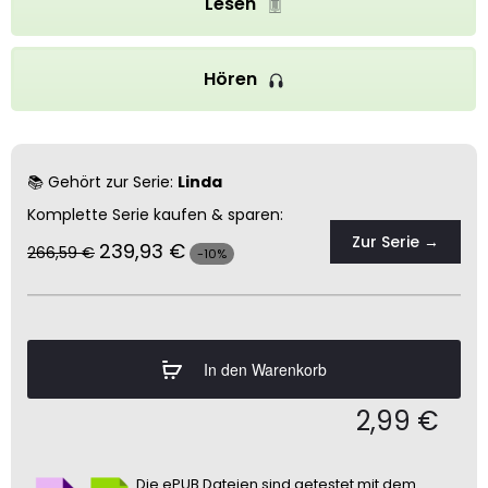
Lesen
Hören
📚 Gehört zur Serie:
Linda
Komplette Serie kaufen & sparen:
Zur Serie →
239,93
€
266,59
€
-10%
In den Warenkorb
2,99
€
Die ePUB Dateien sind getestet mit dem