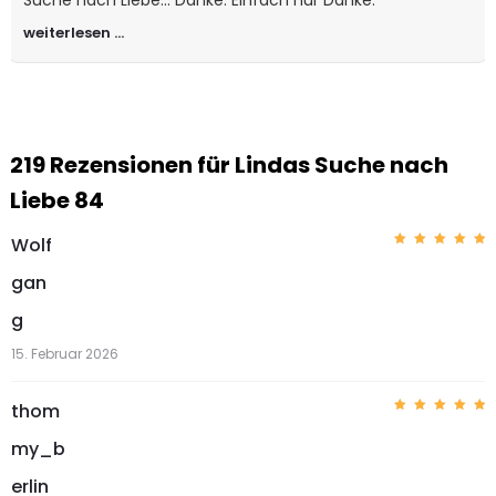
Suche nach Liebe... Danke. Einfach nur Danke.
weiterlesen …
219 Rezensionen für
Lindas Suche nach
Liebe 84
Wolf
Bewerte
t mit
5
gan
von 5
g
15. Februar 2026
thom
Bewerte
t mit
5
my_b
von 5
erlin