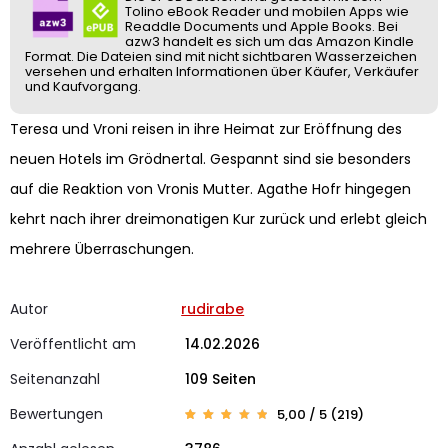
Tolino eBook Reader und mobilen Apps wie
Readdle Documents und Apple Books. Bei
azw3 handelt es sich um das Amazon Kindle
Format. Die Dateien sind mit nicht sichtbaren Wasserzeichen
versehen und erhalten Informationen über Käufer, Verkäufer
und Kaufvorgang.
Teresa und Vroni reisen in ihre Heimat zur Eröffnung des
neuen Hotels im Grödnertal. Gespannt sind sie besonders
auf die Reaktion von Vronis Mutter. Agathe Hofr hingegen
kehrt nach ihrer dreimonatigen Kur zurück und erlebt gleich
mehrere Überraschungen.
Autor
rudirabe
Veröffentlicht am
14.02.2026
Seitenanzahl
109 Seiten
Bewertungen
5,00 / 5 (219)
Bewerte
219
t mit