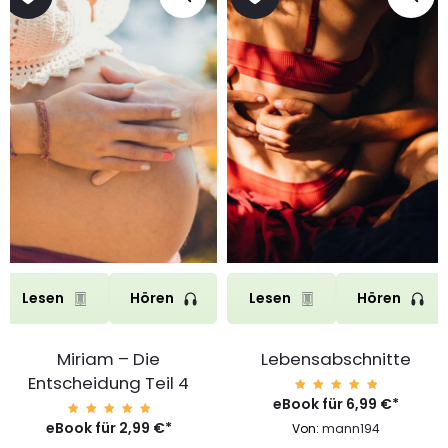
Lesen
Hören
Lesen
Hören
Miriam – Die
Lebensabschnitte
Entscheidung Teil 4
eBook für
Bewerte
6,99
€
*
t mit
4.99
eBook für
Bewerte
2,99
€
*
Von:
mann194
von 5
t mit
4.99