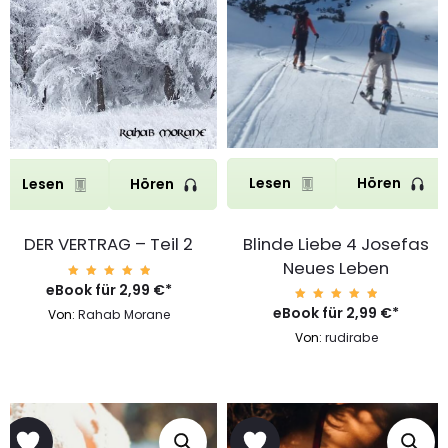
Lesen
Hören
Lesen
Hören
Blinde Liebe 4 Josefas
DER VERTRAG – Teil 2
Neues Leben
eBook für
Bewerte
2,99
€
*
t mit
4.99
eBook für
Bewerte
2,99
€
*
Von:
Rahab Morane
von 5
t mit
4.99
Von:
rudirabe
von 5