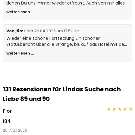
denen Du uns immer wieder erfreust. Auch von mir alles
Gute für Dich und Deiner Familie. Mario
weiterlesen …
Von jömi
, der 26.04.2026 um 17:51 Uhr
Wieder eine schöne Fortsetzung Ein schöner
Statusbericht über alle Stränge, bis auf das Hotel mit den
3 Frauen und einen neuen Strang mit der Frau des
weiterlesen …
Bankiers. So bekommt man auch wieder einen Überblick
über alle Personen und man sieht wie umfangreich die
Serie ist. Eine ruhige Folge ist auch Mal sehr schön. Danke
131 Rezensionen für
Lindas Suche nach
Liebe 89 und 90
Flor
Bewerte
t mit
5
i84
von 5
26. April 2026