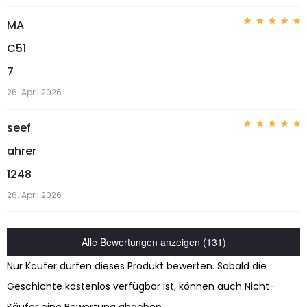
MA
Bewerte
t mit
5
C51
von 5
7
26. April 2026
seef
Bewerte
t mit
5
ahrer
von 5
1248
26. April 2026
Alle Bewertungen anzeigen (131)
Nur Käufer dürfen dieses Produkt bewerten. Sobald die
Geschichte kostenlos verfügbar ist, können auch Nicht-