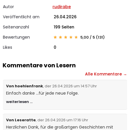
Autor
rudirabe
Veröffentlicht am
26.04.2026
Seitenanzahl
199 Seiten
Bewertungen
5,00 / 5 (131)
Bewerte
131
t mit
Likes
0
4.99
von 5,
basier
end auf
Kunden
bewertu
Kommentare von Lesern
ngen
Alle Kommentare →
Von hoehlenfrank
, der 26.04.2026 um 14:57 Uhr
Einfach danke ...für jede neue Folge.
weiterlesen …
Von Leseratte
, der 26.04.2026 um 17:16 Uhr
Herzlichen Dank, für die großartgen Geschichten mit