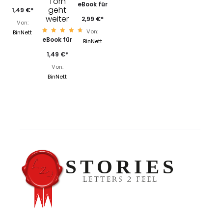
Törn
Bewert
eBook für
mit
geht
et mit
4.07
1,49
€
*
4.70
von 5
weiter
von 5
2,99
€
*
Von:
Von:
BinNett
Bewert
eBook für
BinNett
et mit
4.83
von 5
1,49
€
*
Von:
BinNett