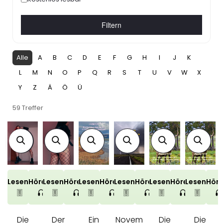
Filtern
Alle
A
B
C
D
E
F
G
H
I
J
K
L
M
N
O
P
Q
R
S
T
U
V
W
X
Y
Z
Ä
Ö
Ü
59 Treffer
Lesen
Hören
Lesen
Hören
Lesen
Hören
Lesen
Hören
Lesen
Hören
Lesen
Hör
Die
Der
Ein
Novem
Die
Die