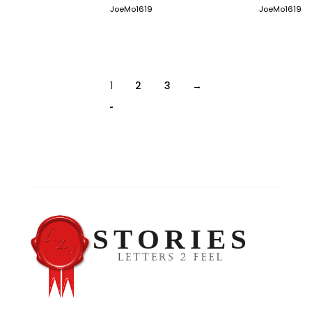
JoeMo1619
JoeMo1619
1
2
3
→