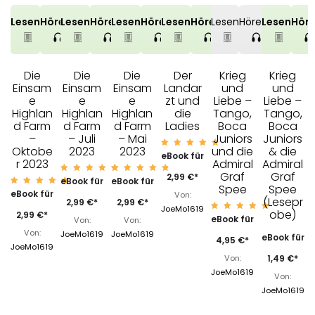
Lesen
Hören
Lesen
Hören
Lesen
Hören
Lesen
Hören
Lesen
Hören
Lesen
Hör
Die
Die
Die
Der
Krieg
Krieg
Einsam
Einsam
Einsam
Landar
und
und
e
e
e
zt und
Liebe –
Liebe –
Highlan
Highlan
Highlan
die
Tango,
Tango,
d Farm
d Farm
d Farm
Ladies
Boca
Boca
–
– Juli
– Mai
Juniors
Juniors
Oktobe
2023
2023
& die
und die
Bewerte
eBook für
r 2023
t mit
Admiral
Admiral
4.94
Graf
Graf
von 5
2,99
€
*
Bewerte
Bewerte
eBook für
eBook für
t mit
t mit
Spee
Spee
Bewerte
eBook für
4.95
4.95
Von:
t mit
(Lesepr
von 5
von 5
2,99
€
*
2,99
€
*
4.96
JoeMo1619
obe)
von 5
2,99
€
*
Bewerte
eBook für
Von:
Von:
t mit
5.00
Von:
JoeMo1619
JoeMo1619
eBook für
von 5
4,95
€
*
JoeMo1619
1,49
€
*
Von:
JoeMo1619
Von:
JoeMo1619