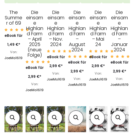
The
Die
Die
Die
Die
Die
Summe
einsam
einsam
einsam
einsam
einsam
r of 69
e
e
e
e
e
Highlan
Highlan
Highlan
Highlan
Highlan
d Farm
d Farm
d Farm
d Farm
d Farm
Bewert
eBook für
et mit
– April
– Nov.
–
– Mai
–
4.88
2025
2024
August
24
Januar
von 5
1,49
€
*
(neue
2024
2024
Von:
Folge)
Bewerte
Bewerte
eBook für
eBook für
JoeMo1619
t mit
t mit
Bewerte
Bewert
eBook für
eBook für
4.96
4.95
t mit
t mit
von 5
von 5
2,99
€
*
2,99
€
*
Bewerte
eBook für
4.95
4.96
t mit
von 5
von 5
2,99
€
*
2,99
€
*
4.94
Von:
Von:
von 5
2,99
€
*
Von:
Von:
JoeMo1619
JoeMo1619
Von:
JoeMo1619
JoeMo1619
JoeMo1619