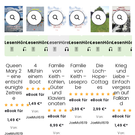
Lesen
Hören
Lesen
Hören
Lesen
Hören
Lesen
Hören
Lesen
Hören
Lesen
Hör
Queen
4
Familie
Die
Krieg
Familie
Mary 2
MILFsin
von
Loch-
und
von
– eine
einem
Keith –
Hope-
Liebe –
Keith –
entschl
Boot
Lesepro
Cottag
Einfach
Kohlen,
eunigte
be
es
vergess
Güter
Zeitreis
en auf
und
Bewert
eBook für
e
et mit
Falklan
Klaviers
Bewert
Bewert
eBook für
eBook für
4.86
et mit
et mit
d
onaten
von 5
1,49
€
*
4.86
4.91
von 5
von 5
2,99
€
*
2,99
€
*
Bewert
eBook für
Von:
et mit
Bewert
Bewerte
eBook für
eBook für
4.91
Von:
Von:
JoeMo1619
et mit
t mit
von 5
1,49
€
*
4.93
5.00
JoeMo1619
JoeMo1619
von 5
von 5
1,49
€
*
6,99
€
*
Von:
Von:
Von:
JoeMo1619