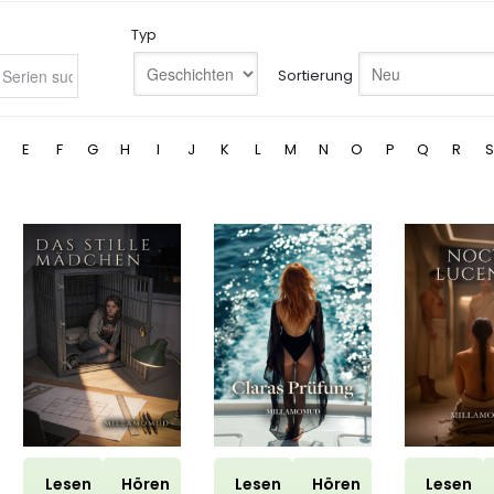
Typ
Sortierung
E
F
G
H
I
J
K
L
M
N
O
P
Q
R
S
Lesen
Hören
Lesen
Hören
Lesen