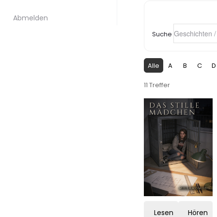
Abmelden
Suche
Alle
A
B
C
D
11 Treffer
Lesen
Hören