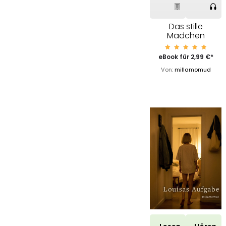
Das stille
Mädchen
Bewerte
eBook für
2,99
€
*
t mit
4.96
Von:
millamomud
von 5