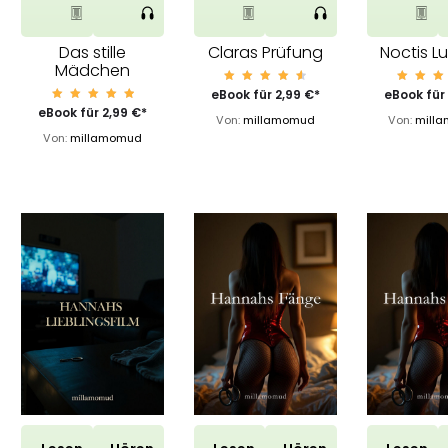
Das stille
Claras Prüfung
Noctis L
Mädchen
Bewert
Bewe
eBook für
2,99
€
*
eBook für
et mit
et m
Bewerte
eBook für
2,99
€
*
4.74
4.4
Von:
millamomud
Von:
mill
t mit
von 5
von
5.00
Von:
millamomud
von 5