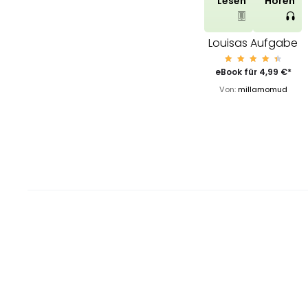
Lesen
Hören
Louisas Aufgabe
Bewert
eBook für
4,99
€
*
et mit
4.63
Von:
millamomud
von 5