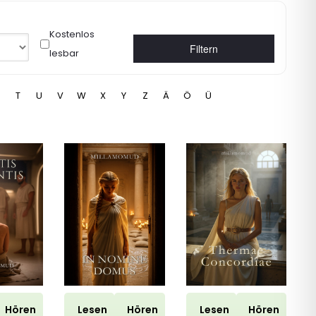
Kostenlos
Filtern
lesbar
T
U
V
W
X
Y
Z
Ä
Ö
Ü
Hören
Lesen
Hören
Lesen
Hören