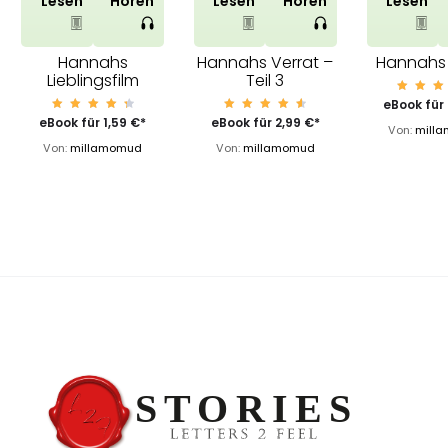
Lesen
Hören
Lesen
Hören
Lesen
Hannahs
Hannahs Verrat –
Hannahs
Lieblingsfilm
Teil 3
Bewe
eBook für
et m
Bewert
Bewert
eBook für
1,59
€
*
eBook für
2,99
€
*
4.8
Von:
mill
et mit
et mit
von
4.58
4.75
Von:
millamomud
Von:
millamomud
von 5
von 5