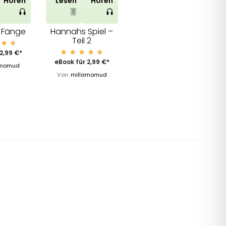
Hören
Lesen
Hören
 Fänge
Hannahs Spiel –
Teil 2
rt
2,99
€
*
it
Bewert
eBook für
2,99
€
*
2
amomud
et mit
 5
4.80
Von:
millamomud
von 5