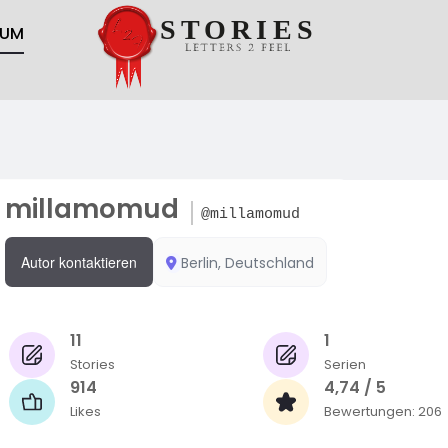
RUM
millamomud
@millamomud
Autor kontaktieren
Berlin, Deutschland
11
1
Stories
Serien
914
4,74 / 5
Likes
Bewertungen: 206