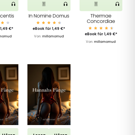
ucentis
In Nomine Domus
Thermae
Concordiae
rt
Bewert
1,49
€
*
eBook für
1,49
€
*
it
et mit
Bewert
eBook für
1,49
€
*
5
4.63
amomud
Von:
millamomud
et mit
 5
von 5
4.73
Von:
millamomud
von 5