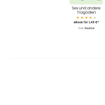
Sex und andere
Tragödien
Bewer
eBook für
1,49
€
*
tet
mit
Von:
Nadine
3.85
von 5