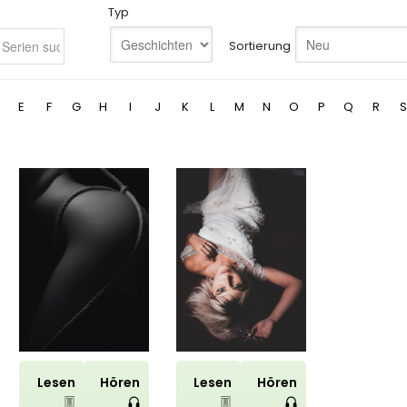
Typ
Sortierung
E
F
G
H
I
J
K
L
M
N
O
P
Q
R
S
Lesen
Hören
Lesen
Hören