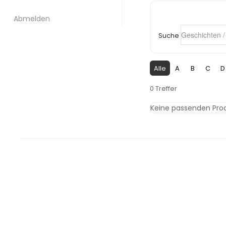
Abmelden
Suche
Alle
A
B
C
D
0 Treffer
Keine passenden Pro