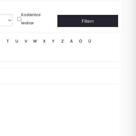
Kostenlos
Filtern
lesbar
T
U
V
W
X
Y
Z
Ä
Ö
Ü