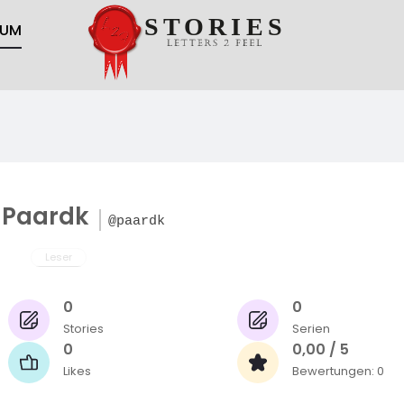
RUM
Paardk
@paardk
Leser
0
0
Stories
Serien
0
0,00 / 5
Likes
Bewertungen: 0