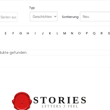
Typ
Sortierung
E
F
G
H
I
J
K
L
M
N
O
P
Q
R
S
dukte gefunden.