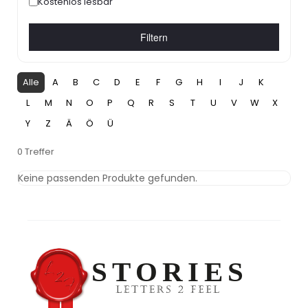
Kostenlos lesbar
Filtern
Alle
A
B
C
D
E
F
G
H
I
J
K
L
M
N
O
P
Q
R
S
T
U
V
W
X
Y
Z
Ä
Ö
Ü
0 Treffer
Keine passenden Produkte gefunden.