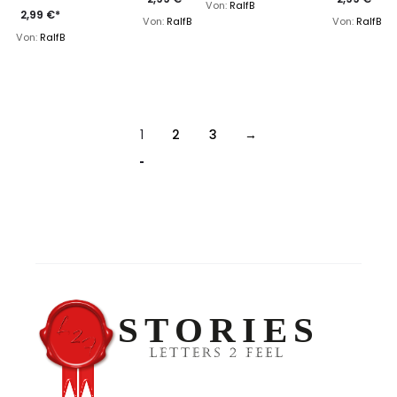
4.90
Von:
RalfB
von 5
2,99
€
*
Von:
RalfB
Von:
RalfB
Von:
RalfB
1
2
3
→