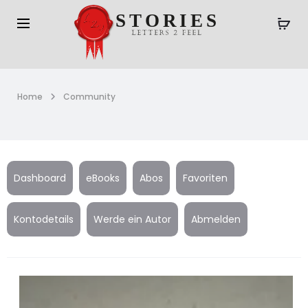
Home
Community
Dashboard
eBooks
Abos
Favoriten
Kontodetails
Werde ein Autor
Abmelden