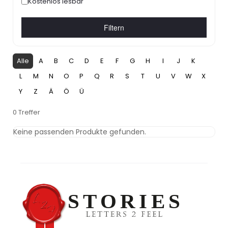
Kostenlos lesbar
Filtern
Alle
A
B
C
D
E
F
G
H
I
J
K
L
M
N
O
P
Q
R
S
T
U
V
W
X
Y
Z
Ä
Ö
Ü
0 Treffer
Keine passenden Produkte gefunden.