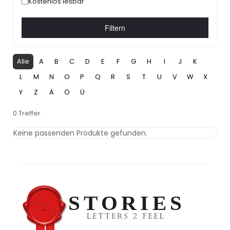
Kostenlos lesbar
Filtern
Alle
A
B
C
D
E
F
G
H
I
J
K
L
M
N
O
P
Q
R
S
T
U
V
W
X
Y
Z
Ä
Ö
Ü
0 Treffer
Keine passenden Produkte gefunden.