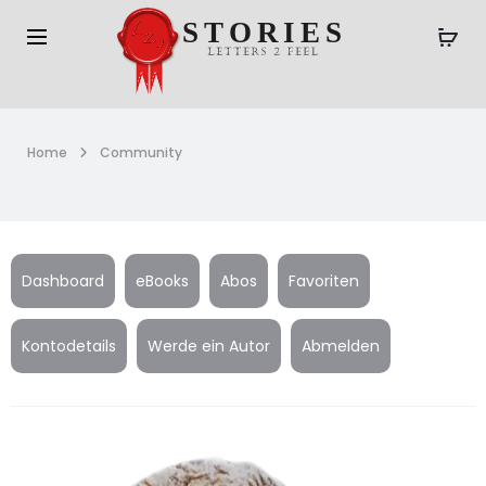
Home
Community
Dashboard
eBooks
Abos
Favoriten
Kontodetails
Werde ein Autor
Abmelden