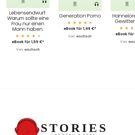
Lebensendwurf:
Generation Porno
Hannelore
Warum sollte eine
Gewitte
Frau nur einen
Mann haben.
Bewert
eBook für
1,49
€
*
et mit
Bewe
eBook für
4.60
Von:
wschsch
rtet
von 5
mit
Bewert
eBook für
1,59
€
*
Von:
wsc
3.11
et mit
von
4.33
5
Von:
wschsch
von 5