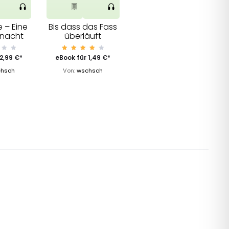
 – Eine
Bis dass das Fass
rnacht
überläuft
Bewer
2,99
€
*
eBook für
1,49
€
*
tet
mit
hsch
Von:
wschsch
4.03
von 5