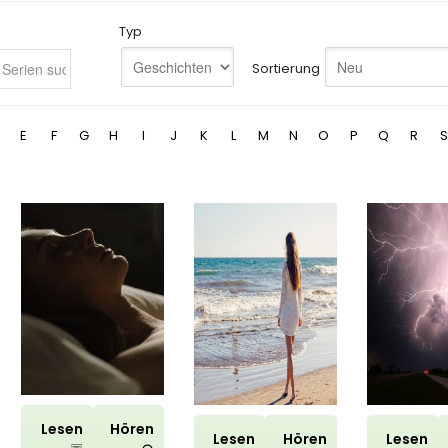
Typ
Sortierung
E
F
G
H
I
J
K
L
M
N
O
P
Q
R
S
Lesen
Hören
Lesen
Hören
Lesen