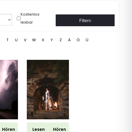
Kostenlos
Filtern
lesbar
T
U
V
W
X
Y
Z
Ä
Ö
Ü
Hören
Lesen
Hören