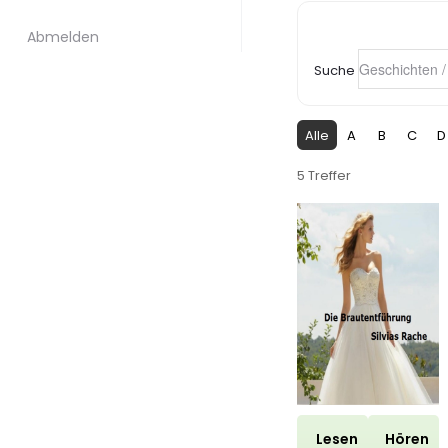
Abmelden
Suche
Alle
A
B
C
D
5 Treffer
Lesen
Hören