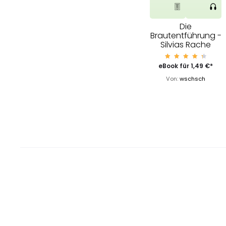
Die
Brautentführung -
Silvias Rache
Bewert
eBook für
1,49
€
*
et mit
4.59
Von:
wschsch
von 5