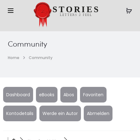
Community
Home
Community
Dashboard
eBooks
Abos
Favoriten
Kontodetails
Werde ein Autor
Abmelden