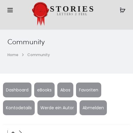
Community
Home
Community
Dashboard
eBooks
Abos
Favoriten
Kontodetails
Werde ein Autor
Abmelden