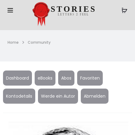
Home
Community
Dashboard
eBooks
Abos
Favoriten
Kontodetails
Werde ein Autor
Abmelden