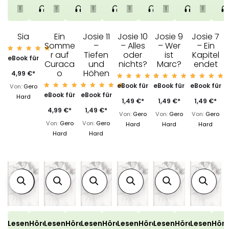
Sia
Ein
Josie 11
Josie 10
Josie 9
Josie 7
Somme
–
– Alles
– Wer
– Ein
r auf
Tiefen
oder
ist
Kapitel
Bewert
eBook für
et mit
Curaca
und
nichts?
Marc?
endet
4.93
o
Höhen
von 5
4,99
€
*
Bewert
Bewert
Bewert
eBook für
eBook für
eBook für
Von:
Gero
et mit
et mit
et mit
Bewert
Bewert
eBook für
eBook für
4.79
4.87
4.86
Hard
et mit
et mit
von 5
von 5
von 5
1,49
€
*
1,49
€
*
1,49
€
*
4.87
4.90
von 5
von 5
4,99
€
*
1,49
€
*
Von:
Gero
Von:
Gero
Von:
Gero
Von:
Gero
Von:
Gero
Hard
Hard
Hard
Hard
Hard
Lesen
Hören
Lesen
Hören
Lesen
Hören
Lesen
Hören
Lesen
Hören
Lesen
Hör