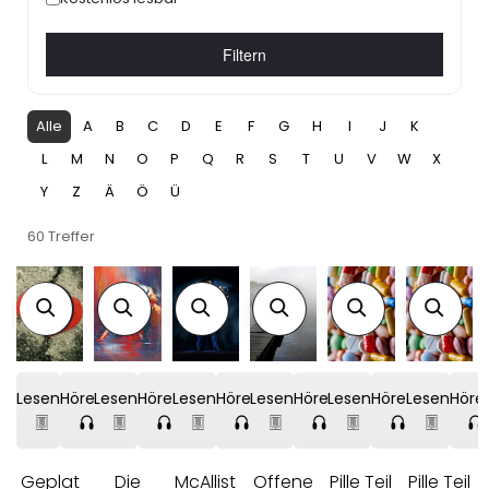
Filtern
Alle
A
B
C
D
E
F
G
H
I
J
K
L
M
N
O
P
Q
R
S
T
U
V
W
X
Y
Z
Ä
Ö
Ü
60 Treffer
Lesen
Hören
Lesen
Hören
Lesen
Hören
Lesen
Hören
Lesen
Hören
Lesen
Höre
Geplat
Die
McAllist
Offene
Pille Teil
Pille Teil