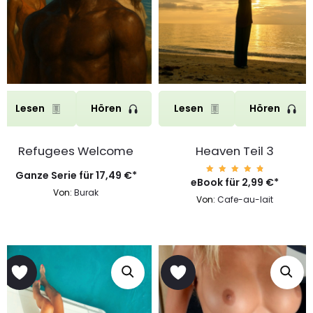
Lesen
Hören
Lesen
Hören
Refugees Welcome
Heaven Teil 3
Ganze Serie für
17,49
€
*
eBook für
Bewert
2,99
€
*
et mit
Von:
Burak
4.91
Von:
Cafe-au-lait
von 5