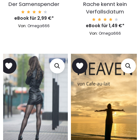
Der Samenspender
Rache kennt kein
Verfallsdatum
eBook für
Bewert
2,99
€
*
et mit
4.51
eBook für
Bewert
1,49
€
*
Von:
Omega666
von 5
et mit
4.31
Von:
Omega666
von 5