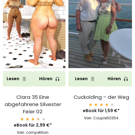
Lesen
Hören
Lesen
Hören
Clara 35 Eine
Cuckolding – der Weg
abgefahrene Silvester
eBook für
Bewer
1,59
€
*
Feier 02
tet
mit
Von:
Couple50354
4.17
von 5
eBook für
Bewe
2,99
€
*
rtet
mit
Von:
competition
3.60