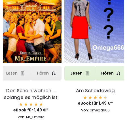
Lesen
Hören
Lesen
Hören
Den Schein wahren …
Am Scheideweg
solange es möglich ist
eBook für
Bewert
1,49
€
*
et mit
4.65
eBook für
Bewerte
1,49
€
*
Von:
Omega666
von 5
t mit
5.00
Von:
Mr_Empire
von 5