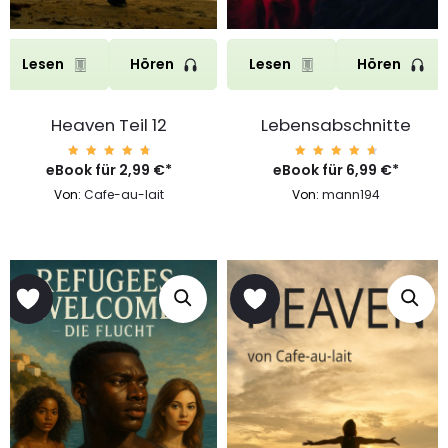
Lesen
Hören
Lesen
Hören
Heaven Teil 12
Lebensabschnitte
eBook für
Bewert
2,99
€
*
eBook für
Bewert
6,99
€
*
et mit
et mit
4.88
4.79
Von:
Cafe-au-lait
Von:
mann194
von 5
von 5