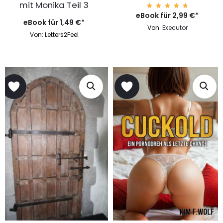
mit Monika Teil 3
eBook für
Bewert
2,99
€
*
et mit
eBook für
1,49
€
*
4.85
Von:
Executor
von 5
Von: Letters2Feel