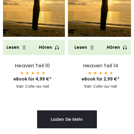
Lesen
Hören
Lesen
Hören
Heaven Teil 10
Heaven Teil 14
eBook für
Bewert
4,99
€
*
eBook für
Bewert
2,99
€
*
et mit
et mit
4.93
4.89
Von:
Cafe-au-lait
Von:
Cafe-au-lait
von 5
von 5
Laden Sie Mehr