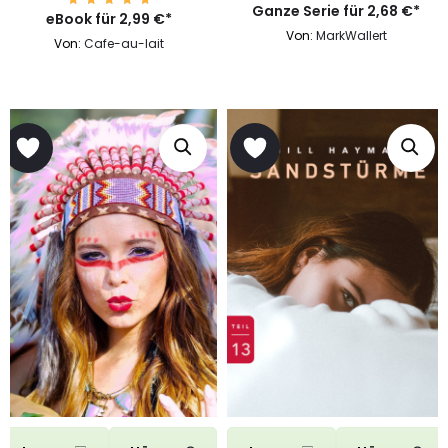
Ganze Serie für
2,68
€
*
eBook für
Bewert
2,99
€
*
et mit
Von:
MarkWallert
4.90
Von:
Cafe-au-lait
von 5