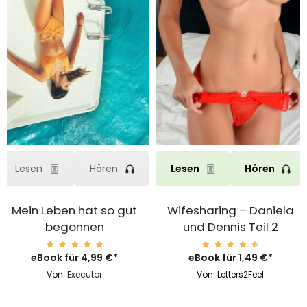
Lesen
Hören
Lesen
Hören
Wifesharing – Daniela
Mein Leben hat so gut
und Dennis Teil 2
begonnen
eBook für
Bewert
1,49
€
*
eBook für
Bewerte
4,99
€
*
et mit
t mit
4.67
4.96
Von: Letters2Feel
Von:
Executor
von 5
von 5