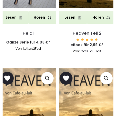
Lesen
Hören
Lesen
Hören
Heidi
Heaven Teil 2
Ganze Serie für
4,03
€
*
eBook für
Bewert
2,99
€
*
et mit
Von: Letters2Feel
4.85
Von:
Cafe-au-lait
von 5