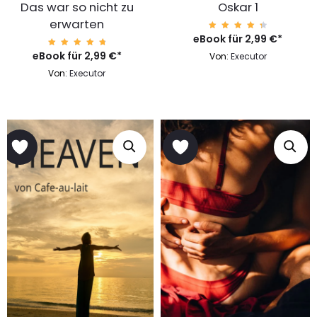
Das war so nicht zu
Oskar 1
erwarten
eBook für
Bewert
2,99
€
*
et mit
4.57
eBook für
Bewert
2,99
€
*
Von:
Executor
von 5
et mit
4.87
Von:
Executor
von 5