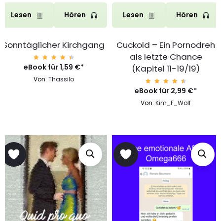
Lesen
Hören
Lesen
Hören
Sonntäglicher Kirchgang
Cuckold – Ein Pornodreh
als letzte Chance
eBook für
Bewert
1,59
€
*
(Kapitel 11-19/19)
et mit
4.68
Von:
Thassilo
von 5
eBook für
Bewert
2,99
€
*
et mit
4.71
Von:
Kim_F_Wolf
von 5