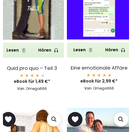
Lesen
Hören
Lesen
Hören
Eine emotionale Affäre
Quid pro quo – Teil 3
eBook für
Bewert
2,99
€
*
eBook für
Bewer
1,49
€
*
et mit
tet
4.87
mit
Von:
Omega666
Von:
Omega666
von 5
4.19
von 5