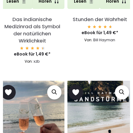
Lesen
Hören
Lesen
Hören
Das indianische
Stunden der Wahrheit
Medizinrad als Symbol
eBook für
Bewert
1,49
€
*
der natürlichen
et mit
4.79
Wirklichkeit
Von:
Bill Hayman
von 5
eBook für
Bewert
1,49
€
*
et mit
4.65
Von:
xzb
von 5