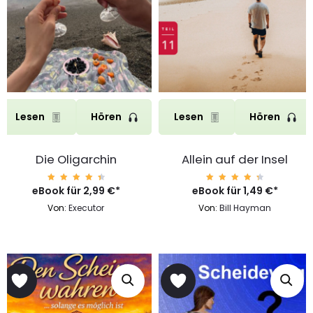
Lesen
Hören
Lesen
Hören
Die Oligarchin
Allein auf der Insel
eBook für
Bewert
2,99
€
*
eBook für
Bewert
1,49
€
*
et mit
et mit
4.64
4.54
Von:
Executor
Von:
Bill Hayman
von 5
von 5