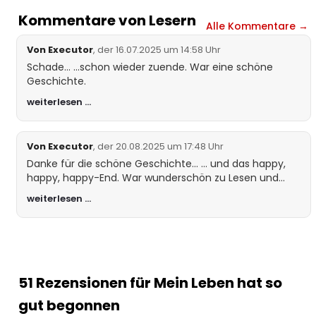
Kunden
bewertu
Kommentare von Lesern
ngen
Alle Kommentare →
Von Executor
, der 16.07.2025 um 14:58 Uhr
Schade… …schon wieder zuende. War eine schöne
Geschichte.
weiterlesen …
Von Executor
, der 20.08.2025 um 17:48 Uhr
Danke für die schöne Geschichte… … und das happy,
happy, happy-End. War wunderschön zu Lesen und
leider sehr schnell zu Ende. Jetzt heißt es wieder
weiterlesen …
warten… Bitte weiter so.
51 Rezensionen für
Mein Leben hat so
gut begonnen