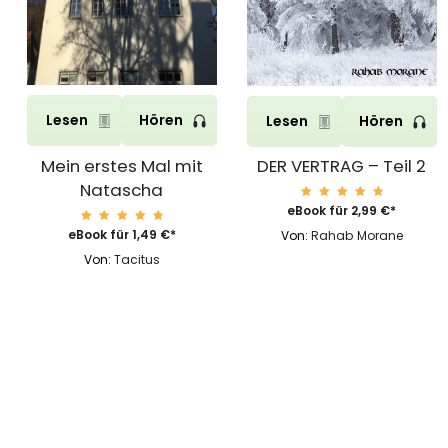
Lesen
Hören
Lesen
Hören
Mein erstes Mal mit
DER VERTRAG – Teil 2
Natascha
Bewerte
eBook für
2,99
€
*
t mit
4.96
Bewerte
eBook für
1,49
€
*
Von:
Rahab Morane
von 5
t mit
4.96
Von:
Tacitus
von 5