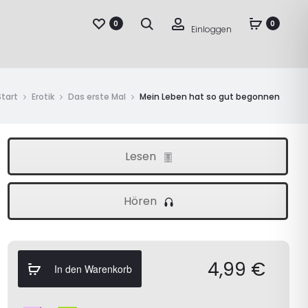
Suche
Account
0
0
Einloggen
Start
Erotik
Das erste Mal
Mein Leben hat so gut begonnen
Lesen
Hören
4,99
€
In den Warenkorb