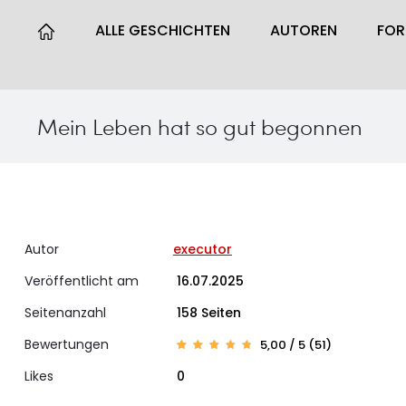
ALLE GESCHICHTEN
AUTOREN
FO
Mein Leben hat so gut begonnen
Autor
executor
Veröffentlicht am
16.07.2025
Seitenanzahl
158 Seiten
Bewertungen
5,00 / 5 (51)
Bewerte
51
t mit
Likes
0
4.96
von 5,
basier
end auf