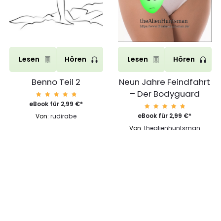
Lesen
Hören
Lesen
Hören
Benno Teil 2
Neun Jahre Feindfahrt
– Der Bodyguard
Bewerte
eBook für
2,99
€
*
t mit
4.96
Bewerte
eBook für
2,99
€
*
Von:
rudirabe
von 5
t mit
4.96
Von:
thealienhuntsman
von 5