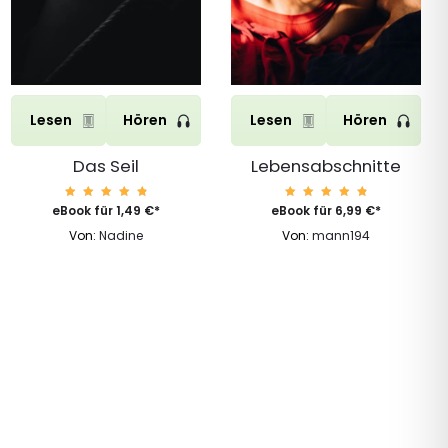
Lesen
Hören
Lesen
Hören
Das Seil
Lebensabschnitte
Bewerte
Bewerte
eBook für
1,49
€
*
eBook für
6,99
€
*
t mit
t mit
4.96
4.96
Von:
Nadine
Von:
mann194
von 5
von 5