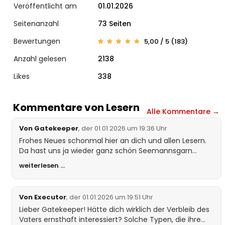
Veröffentlicht am
01.01.2026
Seitenanzahl
73 Seiten
Bewertungen
5,00 / 5 (183)
Bewert
183
et mit
Anzahl gelesen
2138
4.92
von 5,
basier
Likes
end auf
338
Kunden
bewertu
ngen
Kommentare von Lesern
Alle Kommentare →
Von Gatekeeper
, der 01.01.2026 um 19:36 Uhr
Frohes Neues schonmal hier an dich und allen Lesern.
Da hast uns ja wieder ganz schön Seemannsgarn
aufgetischt 😉 Hat mir aber alles gut gefallen. Nur das
weiterlesen …
er seinen Vater weder wiedersah noch nach ihn
suchte? Aber egal es ist deine Geschichte und ich sag
brav Danke!
Von Executor
, der 01.01.2026 um 19:51 Uhr
Lieber Gatekeeper! Hätte dich wirklich der Verbleib des
Vaters ernsthaft interessiert? Solche Typen, die ihre