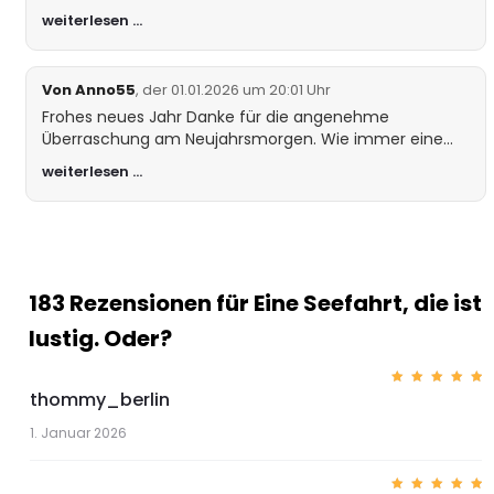
Familie im Stich lassen, sind es nicht wert, dass über sie
weiterlesen …
ein Wort verloren wird. Aber vielleicht bin ich auch zu
streng.
Von Anno55
, der 01.01.2026 um 20:01 Uhr
Frohes neues Jahr Danke für die angenehme
Überraschung am Neujahrsmorgen. Wie immer eine
schöne Geschichte von dir. Den Vater habe ich auch
weiterlesen …
nicht vermisst. Erstaunlich allerdings die Verwandlung
der Mutter und der Schwestern. Nochmals vielen Dank
für die Geschichte. Alles Gute für 2026 und vor allem
viel Gesundheit wünsche ich dir. LG anno 55
183 Rezensionen für
Eine Seefahrt, die ist
lustig. Oder?
thommy_berlin
Bewerte
t mit
5
von 5
1. Januar 2026