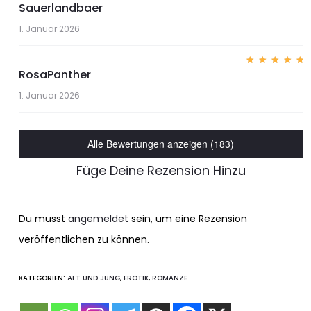
Sauerlandbaer
Bewerte
t mit
5
von 5
1. Januar 2026
RosaPanther
Bewerte
t mit
5
von 5
1. Januar 2026
Alle Bewertungen anzeigen (183)
Füge Deine Rezension Hinzu
Du musst
angemeldet
sein, um eine Rezension
veröffentlichen zu können.
KATEGORIEN:
ALT UND JUNG
,
EROTIK
,
ROMANZE