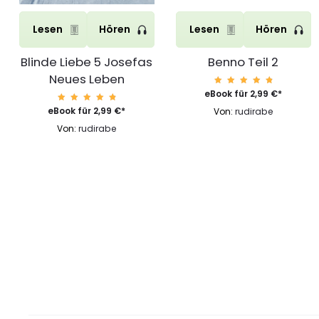
Lesen
Hören
Lesen
Hören
Blinde Liebe 5 Josefas
Benno Teil 2
Neues Leben
Bewert
eBook für
2,99
€
*
et mit
4.92
Bewert
eBook für
2,99
€
*
Von:
rudirabe
von 5
et mit
4.92
Von:
rudirabe
von 5