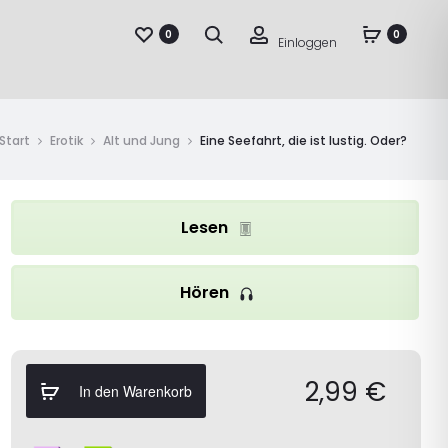
Suche
Account
0
0
Einloggen
Start
Erotik
Alt und Jung
Eine Seefahrt, die ist lustig. Oder?
Lesen
Hören
2,99
€
In den Warenkorb