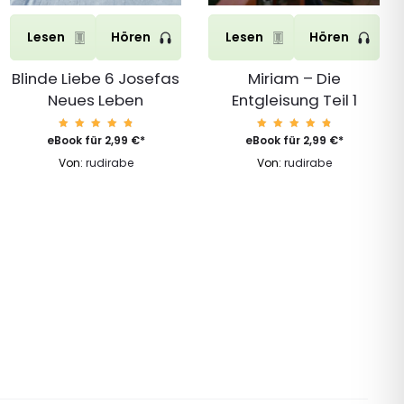
Lesen
Hören
Lesen
Hören
Blinde Liebe 6 Josefas
Miriam – Die
Neues Leben
Entgleisung Teil 1
Bewert
Bewert
eBook für
2,99
€
*
eBook für
2,99
€
*
et mit
et mit
4.92
4.92
Von:
rudirabe
Von:
rudirabe
von 5
von 5