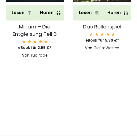
Lesen
Hören
Lesen
Hören
Miriam – Die
Das Rollenspiel
Entgleisung Teil 3
Bewert
eBook für
5,99
€
*
et mit
4.92
Bewert
eBook für
2,99
€
*
Von:
TiefImWesten
von 5
et mit
4.92
Von:
rudirabe
von 5