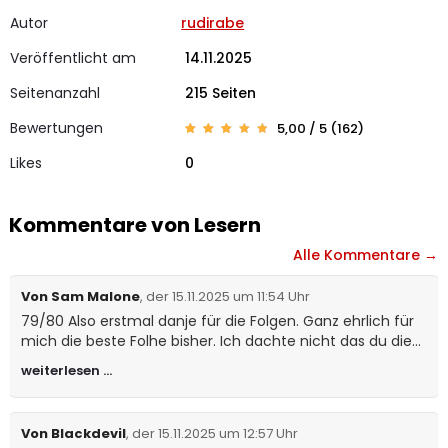
Autor
rudirabe
Veröffentlicht am
14.11.2025
Seitenanzahl
215 Seiten
Bewertungen
5,00 / 5 (162)
Bewerte
162
t mit
Likes
0
4.99
von 5,
basier
end auf
Kunden
bewertu
Kommentare von Lesern
ngen
Alle Kommentare →
Von Sam Malone
, der 15.11.2025 um 11:54 Uhr
79/80 Also erstmal danje für die Folgen. Ganz ehrlich für
mich die beste Folhe bisher. Ich dachte nicht das du die
Qualität steigern könntest aber du hast es getan.
weiterlesen …
Unglaublich wie schafst du es nur immer noch einen
drauf zu setzen? Jetzt freue ich mich auf die Dezember
Folgen. Danke für deine Arbeit. Beide Daumen hoch und
Von Blackdevil
, der 15.11.2025 um 12:57 Uhr
nochmal danke.