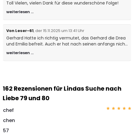
Toll Vielen, vielen Dank für diese wunderschöne Folge!
weiterlesen …
Von Leser-61
, der 15.11.2025 um 13:41 Uhr
Gerhard Hatte ich richtig vermutet, das Gerhard die Drea
und Emilia befreit. Auch er hat nach seinen anfangs nicht
gerade glücklichen Leben eine Liebe verdient. Gut so.
weiterlesen …
Auch Genova hat sich hoffentlich eingekriegt. Interessant
wird es auf dem Dorf, dort kann Linda bei der Kirchweih
zeigen, was sie alles drauf hat. Sehr stark geschriebener
79. und 80 Teil von Linda. Rudi vielen Dank dafür. Nun
heißt es wider bis kurz vor Weihnachten warten auf den
nächsten Teil. Viele Grüße an Rudi und sein Team Roland
162 Rezensionen für
Lindas Suche nach
Liebe 79 und 80
chef
Bewerte
t mit
5
chen
von 5
57