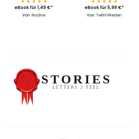
eBook für
Bewerte
1,49
€
*
eBook für
Bewerte
5,99
€
*
t mit
t mit
4.99
4.99
Von:
Nadine
Von:
TiefImWesten
von 5
von 5