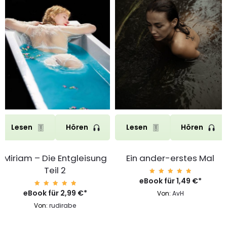
Lesen
Hören
Lesen
Hören
Miriam – Die Entgleisung
Ein ander-erstes Mal
Teil 2
eBook für
Bewerte
1,49
€
*
t mit
4.99
eBook für
Bewerte
2,99
€
*
Von:
AvH
von 5
t mit
4.99
Von:
rudirabe
von 5