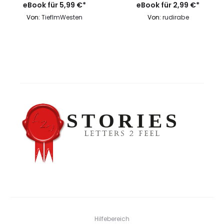
eBook für
Bewerte
5,99
€
*
eBook für
Bewerte
2,99
€
*
t mit
t mit
4.99
4.99
Von:
TiefImWesten
Von:
rudirabe
von 5
von 5
Hilfebereich