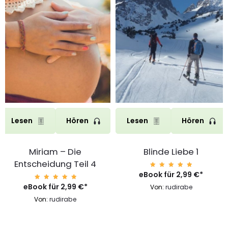
Lesen
Hören
Lesen
Hören
Miriam – Die
Blinde Liebe 1
Entscheidung Teil 4
eBook für
Bewerte
2,99
€
*
t mit
4.99
eBook für
Bewerte
2,99
€
*
Von:
rudirabe
von 5
t mit
4.99
Von:
rudirabe
von 5