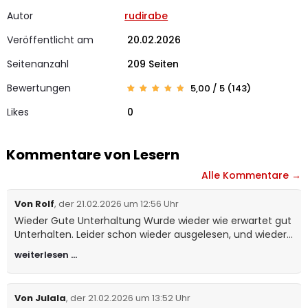
Autor
rudirabe
Veröffentlicht am
20.02.2026
Seitenanzahl
209 Seiten
Bewertungen
5,00 / 5 (143)
Bewerte
143
t mit
Likes
0
4.99
von 5,
basier
end auf
Kunden
bewertu
Kommentare von Lesern
ngen
Alle Kommentare →
Von Rolf
, der 21.02.2026 um 12:56 Uhr
Wieder Gute Unterhaltung Wurde wieder wie erwartet gut
Unterhalten. Leider schon wieder ausgelesen, und wieder
4 Wochen warten. Jetzt nachdem ich informiert bin wird
weiterlesen …
das ganze Morgen noch mal mit genuss gelesen. Rudi
Danke für die gute Unterhaltung Dir deiner Familie und
allen Helfer weiter alles Gute Rolf
Von Julala
, der 21.02.2026 um 13:52 Uhr